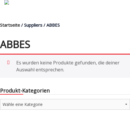
Startseite
/ Suppliers / ABBES
MENÜ
ABBES
Products
Es wurden keine Produkte gefunden, die deiner
search
Auswahl entsprechen.
Mein Fuhrpark
Mein Konto
Produkt-Kategorien
Nach Baugruppen
Wunschliste
Blog