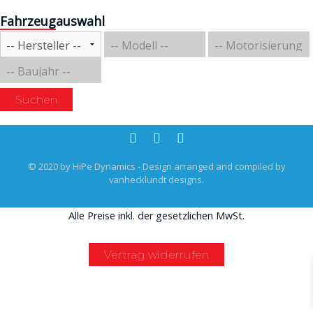
Fahrzeugauswahl
Rechtliches & Service
Suchen
© 2020 by HiPe Dynamics - Design arranged and compiled by
vanhecklundt designs.
Alle Preise inkl. der gesetzlichen MwSt.
Vertrag widerrufen