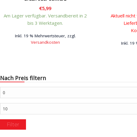
€
5,99
Am Lager verfügbar. Versandbereit in 2
Aktuell nicht
bis 3 Werktagen.
Liefer
Ko
Inkl. 19 % Mehrwertsteuer, zzgl.
Versandkosten
Inkl. 19
Dieses
Produkt
weist
mehrere
Nach Preis filtern
Varianten
auf.
Min.
Die
Preis
Optionen
Max.
können
Preis
auf
Filter
der
Produktseite