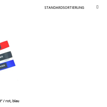
e & Aerodynamik
Über uns
triebe / Luft + Benzin
Versandarten
Zahlungsarten
e
e
 / rot, blau