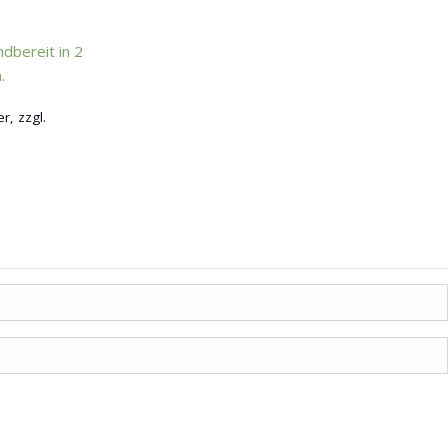
dbereit in 2
.
r, zzgl.
t
e
en
en
seite