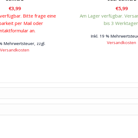
€
3,99
€
5,99
 verfügbar. Bitte frage eine
Am Lager verfügbar. Versan
barkeit per Mail oder
bis 3 Werktagen
ntaktformular an.
Inkl. 19 % Mehrwertsteue
Versandkosten
 % Mehrwertsteuer, zzgl.
Versandkosten
Dieses
Dieses
Produk
Produkt
weist
weist
mehrer
mehrere
Variant
Varianten
auf.
auf.
Die
Die
Option
Optionen
können
können
auf
auf
der
der
Produkt