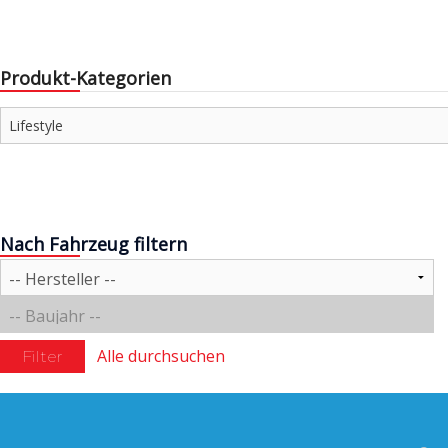
gewählt
werden
Produkt-Kategorien
Nach Fahrzeug filtern
Alle durchsuchen
Filter