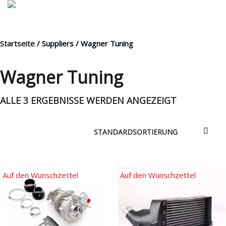
Startseite
/ Suppliers / Wagner Tuning
MENÜ
Wagner Tuning
ALLE 3 ERGEBNISSE WERDEN ANGEZEIGT
Products
search
Mein Fuhrpark
Mein Konto
Nach Baugruppen
Auf den Wunschzettel
Auf den Wunschzettel
Wunschliste
Blog