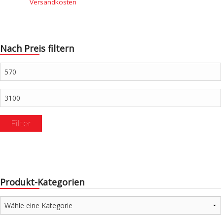
Versandkosten
Nach Preis filtern
Min.
Preis
Max.
Preis
Filter
Produkt-Kategorien