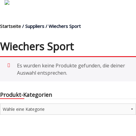
Startseite
/ Suppliers / Wiechers Sport
MENÜ
Wiechers Sport
Products
Es wurden keine Produkte gefunden, die deiner
search
Auswahl entsprechen.
Mein Fuhrpark
Mein Konto
Produkt-Kategorien
Nach Baugruppen
Wunschliste
Blog