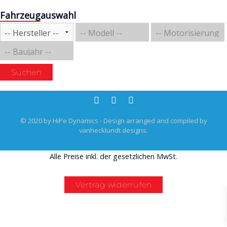
Fahrzeugauswahl
Rechtliches & Service
Suchen
© 2020 by HiPe Dynamics - Design arranged and compiled by
vanhecklundt designs.
Alle Preise inkl. der gesetzlichen MwSt.
Vertrag widerrufen