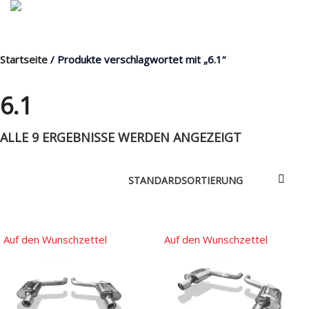
Startseite
/ Produkte verschlagwortet mit „6.1“
MENÜ
6.1
ALLE 9 ERGEBNISSE WERDEN ANGEZEIGT
Products
search
Mein Fuhrpark
Mein Konto
Nach Baugruppen
Auf den Wunschzettel
Auf den Wunschzettel
Wunschliste
Blog