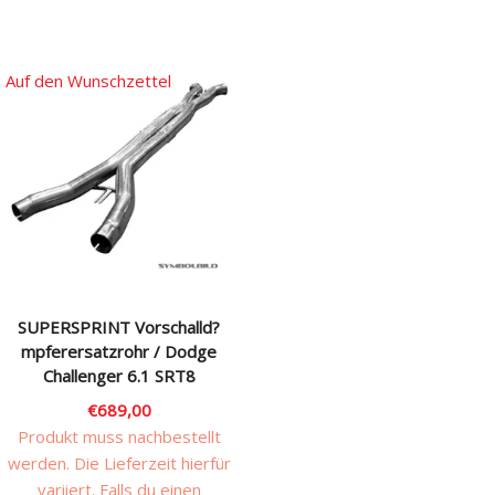
Dieses
Produkt
weist
Auf den Wunschzettel
mehrere
Varianten
auf.
Die
Optionen
können
auf
der
Produktseite
SUPERSPRINT Vorschalld?
gewählt
mpferersatzrohr / Dodge
werden
Challenger 6.1 SRT8
€
689,00
Produkt muss nachbestellt
werden. Die Lieferzeit hierfür
variiert. Falls du einen