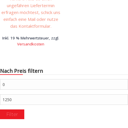
ungefähren Liefertermin
erfragen möchtest, schick uns
einfach eine Mail oder nutze
das Kontaktformular.
Inkl. 19 % Mehrwertsteuer, zzgl.
Versandkosten
Nach Preis filtern
Min.
Preis
Max.
Preis
Filter