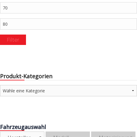
Min.
Preis
Max.
Preis
Filter
Produkt-Kategorien
Fahrzeugauswahl