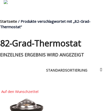
Startseite
/ Produkte verschlagwortet mit „82-Grad-
MENÜ
Thermostat“
82-Grad-Thermostat
Products
EINZELNES ERGEBNIS WIRD ANGEZEIGT
search
Mein Fuhrpark
Mein Konto
Nach Baugruppen
Auf den Wunschzettel
Wunschliste
Blog