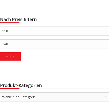
Nach Preis filtern
Min.
Preis
Max.
Preis
Filter
Produkt-Kategorien