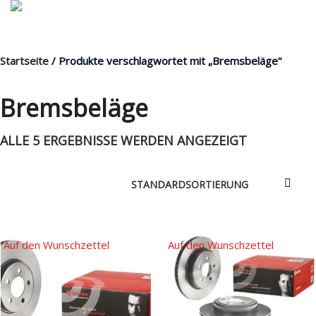
Startseite
/ Produkte verschlagwortet mit „Bremsbeläge“
MENÜ
Bremsbeläge
ALLE 5 ERGEBNISSE WERDEN ANGEZEIGT
Products
search
Mein Fuhrpark
Mein Konto
Nach Baugruppen
Auf den Wunschzettel
Auf den Wunschzettel
Wunschliste
Blog