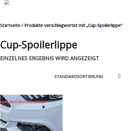
Startseite
/ Produkte verschlagwortet mit „Cup-Spoilerlippe“
MENÜ
Cup-Spoilerlippe
EINZELNES ERGEBNIS WIRD ANGEZEIGT
Products
search
Mein Fuhrpark
Mein Konto
Nach Baugruppen
Auf den Wunschzettel
Wunschliste
Blog