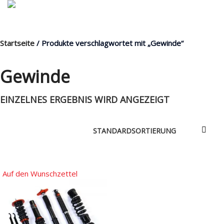
Startseite
/ Produkte verschlagwortet mit „Gewinde“
MENÜ
Gewinde
EINZELNES ERGEBNIS WIRD ANGEZEIGT
Products
search
Mein Fuhrpark
Mein Konto
Nach Baugruppen
Auf den Wunschzettel
Wunschliste
Blog