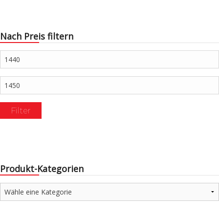
Nach Preis filtern
Min.
Preis
Max.
Preis
Filter
Produkt-Kategorien