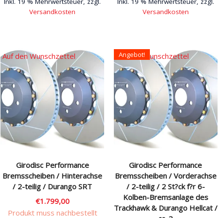
Inkl. 19 % Mehrwertsteuer, zzgl.
Inkl. 19 % Mehrwertsteuer, zzgl.
Versandkosten
Versandkosten
Angebot!
Auf den Wunschzettel
Auf den Wunschzettel
Girodisc Performance
Girodisc Performance
Bremsscheiben / Hinterachse
Bremsscheiben / Vorderachse
/ 2-teilig / Durango SRT
/ 2-teilig / 2 St?ck f?r 6-
Kolben-Bremsanlage des
€
1.799,00
Trackhawk & Durango Hellcat /
Produkt muss nachbestellt