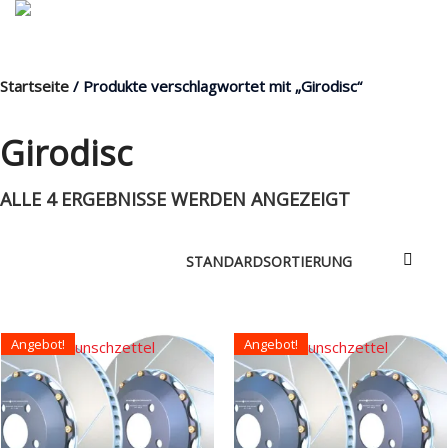
Startseite
/ Produkte verschlagwortet mit „Girodisc“
MENÜ
Girodisc
ALLE 4 ERGEBNISSE WERDEN ANGEZEIGT
Products
search
Mein Fuhrpark
Mein Konto
Angebot!
Angebot!
Nach Baugruppen
Auf den Wunschzettel
Auf den Wunschzettel
Wunschliste
Blog