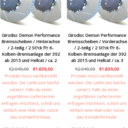
Rechtliches & Service
Girodisc Demon Performance
Girodisc Demon Performance
Bremsscheiben / Hinterachse
Bremsscheiben / Vorderachse
/ 2-teilig / 2 St?ck f?r 6-
/ 2-teilig / 2 St?ck f?r 6-
Kolben-Bremsanlage der 392
Kolben-Bremsanlage der 392
ab 2015 und Hellcat / ca. 2
ab 2015 und Hellcat / ca. 3
Ursprünglicher
Aktueller
Ursprünglicher
Aktu
€
2.049,00
€
1.639,00
€
2.049,00
€
1.839,00
Preis
Preis
Preis
Prei
Produkt muss nachbestellt
Produkt muss nachbestellt
war:
ist:
war:
ist:
werden. Die Lieferzeit hierfür
werden. Die Lieferzeit hierfür
€2.049,00
€1.639,00.
€2.049,00
€1.8
variiert. Falls du einen
variiert. Falls du einen
ungefähren Liefertermin
ungefähren Liefertermin
erfragen möchtest, schick uns
erfragen möchtest, schick uns
einfach eine Mail oder nutze
einfach eine Mail oder nutze
das Kontaktformular.
das Kontaktformular.