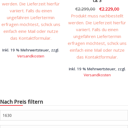
ca. 3
werden. Die Lieferzeit hierfür
Ursprünglicher
Aktu
€
2.299,00
€
2.229,00
variiert. Falls du einen
Preis
Prei
Produkt muss nachbestellt
ungefähren Liefertermin
war:
ist:
werden. Die Lieferzeit hierfür
erfragen möchtest, schick uns
€2.299,00
€2.2
variiert. Falls du einen
einfach eine Mail oder nutze
ungefähren Liefertermin
das Kontaktformular.
erfragen möchtest, schick uns
einfach eine Mail oder nutze
Inkl. 19 % Mehrwertsteuer, zzgl.
Versandkosten
das Kontaktformular.
Inkl. 19 % Mehrwertsteuer, zzgl.
Versandkosten
Nach Preis filtern
Min.
Preis
Max.