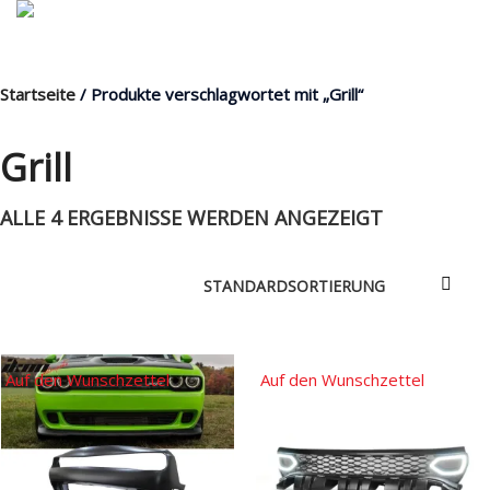
Startseite
/ Produkte verschlagwortet mit „Grill“
MENÜ
Grill
ALLE 4 ERGEBNISSE WERDEN ANGEZEIGT
Products
search
Mein Fuhrpark
Mein Konto
Nach Baugruppen
Auf den Wunschzettel
Auf den Wunschzettel
Wunschliste
Blog