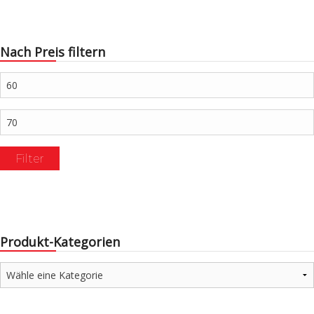
Nach Preis filtern
Min.
Preis
Max.
Preis
Filter
Produkt-Kategorien