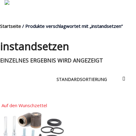
Startseite
/ Produkte verschlagwortet mit „instandsetzen“
MENÜ
instandsetzen
EINZELNES ERGEBNIS WIRD ANGEZEIGT
Products
search
Mein Fuhrpark
Mein Konto
Nach Baugruppen
Auf den Wunschzettel
Wunschliste
Blog