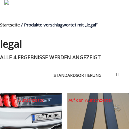
Startseite
/ Produkte verschlagwortet mit „legal“
MENÜ
legal
ALLE 4 ERGEBNISSE WERDEN ANGEZEIGT
Products
search
Mein Fuhrpark
Mein Konto
Nach Baugruppen
Auf den Wunschzettel
Auf den Wunschzettel
Wunschliste
Blog