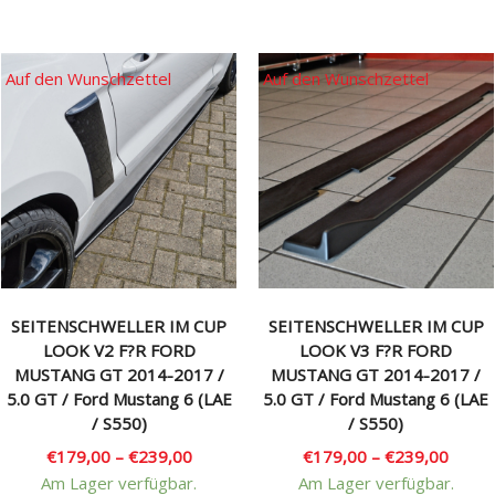
mehrere
Varianten
auf.
Auf den Wunschzettel
Auf den Wunschzettel
Die
Optionen
können
auf
der
Produktseite
gewählt
werden
SEITENSCHWELLER IM CUP
SEITENSCHWELLER IM CUP
LOOK V2 F?R FORD
LOOK V3 F?R FORD
MUSTANG GT 2014-2017 /
MUSTANG GT 2014-2017 /
5.0 GT / Ford Mustang 6 (LAE
5.0 GT / Ford Mustang 6 (LAE
/ S550)
/ S550)
€
179,00
–
€
239,00
€
179,00
–
€
239,00
Am Lager verfügbar.
Am Lager verfügbar.