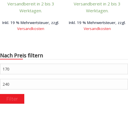
Versandbereit in 2 bis 3
Versandbereit in 2 bis 3
Werktagen.
Werktagen.
Inkl. 19 % Mehrwertsteuer, zzgl.
Inkl. 19 % Mehrwertsteuer, zzgl.
Versandkosten
Versandkosten
Dieses
Dieses
Produkt
Produkt
weist
weist
Nach Preis filtern
mehrere
mehrere
Varianten
Varianten
Min.
auf.
auf.
Preis
Die
Die
Max.
Optionen
Optionen
Preis
können
können
Filter
auf
auf
der
der
Produktseite
Produktseite
gewählt
gewählt
werden
werden