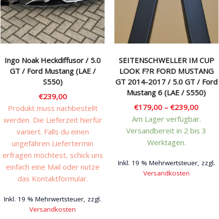
Rechtliches & Service
Ingo Noak Heckdiffusor / 5.0
SEITENSCHWELLER IM CUP
GT / Ford Mustang (LAE /
LOOK F?R FORD MUSTANG
S550)
GT 2014-2017 / 5.0 GT / Ford
Mustang 6 (LAE / S550)
€
239,00
€
179,00
–
€
239,00
Produkt muss nachbestellt
Am Lager verfügbar.
werden. Die Lieferzeit hierfür
Versandbereit in 2 bis 3
variiert. Falls du einen
Werktagen.
ungefähren Liefertermin
erfragen möchtest, schick uns
Inkl. 19 % Mehrwertsteuer, zzgl.
einfach eine Mail oder nutze
Versandkosten
das Kontaktformular.
Dieses
Inkl. 19 % Mehrwertsteuer, zzgl.
Produkt
Versandkosten
weist