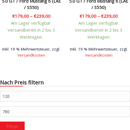
5.0 GT / Ford Mustang 6 (LAE
5.0 GT / Ford Mustang 6 (LAE
/ S550)
/ S550)
€
179,00
–
€
239,00
€
179,00
–
€
239,00
Am Lager verfügbar.
Am Lager verfügbar.
Versandbereit in 2 bis 3
Versandbereit in 2 bis 3
Werktagen.
Werktagen.
Inkl. 19 % Mehrwertsteuer, zzgl.
Inkl. 19 % Mehrwertsteuer, zzgl.
Versandkosten
Versandkosten
Dieses
Dieses
Produkt
Produkt
weist
weist
Nach Preis filtern
mehrere
mehrere
Varianten
Varianten
Min.
auf.
auf.
Preis
Die
Die
Max.
Optionen
Optionen
Preis
können
können
Filter
auf
auf