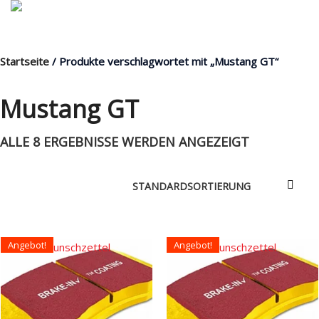
Startseite
/ Produkte verschlagwortet mit „Mustang GT“
MENÜ
Mustang GT
ALLE 8 ERGEBNISSE WERDEN ANGEZEIGT
Products
search
Mein Fuhrpark
Mein Konto
Angebot!
Angebot!
Nach Baugruppen
Auf den Wunschzettel
Auf den Wunschzettel
Wunschliste
Blog