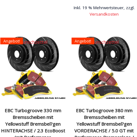
Inkl. 19 % Mehrwertsteuer, zzgl.
Versandkosten
Angebot!
Angebot!
Auf den Wunschzettel
Auf den Wunschzettel
EBC Turbogroove 330 mm
EBC Turbogroove 380 mm
Bremsscheiben mit
Bremsscheiben mit
Yellowstuff Bremsbel?gen
Yellowstuff Bremsbel?gen
HINTERACHSE / 2.3 EcoBoost
VORDERACHSE / 5.0 GT mit