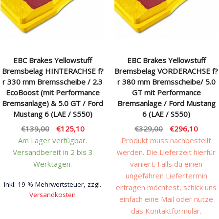
Rechtliches & Service
EBC Brakes Yellowstuff
EBC Brakes Yellowstuff
Bremsbelag HINTERACHSE f?
Bremsbelag VORDERACHSE f?
r 330 mm Bremsscheibe / 2.3
r 380 mm Bremsscheibe/ 5.0
EcoBoost (mit Performance
GT mit Performance
Bremsanlage) & 5.0 GT / Ford
Bremsanlage / Ford Mustang
Mustang 6 (LAE / S550)
6 (LAE / S550)
Ursprünglicher
Aktueller
Ursprünglicher
Aktuel
€
139,00
€
125,10
€
329,00
€
296,10
Preis
Preis
Preis
Preis
Am Lager verfügbar.
Produkt muss nachbestellt
war:
ist:
war:
ist:
Versandbereit in 2 bis 3
werden. Die Lieferzeit hierfür
€139,00
€125,10.
€329,00
€296,
Werktagen.
variiert. Falls du einen
ungefähren Liefertermin
Inkl. 19 % Mehrwertsteuer, zzgl.
erfragen möchtest, schick uns
Versandkosten
einfach eine Mail oder nutze
das Kontaktformular.