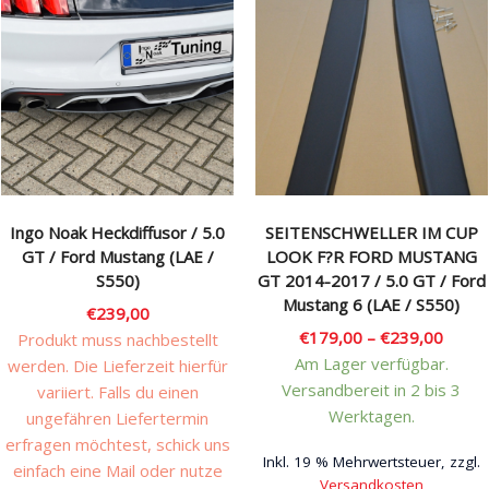
Ingo Noak Heckdiffusor / 5.0
SEITENSCHWELLER IM CUP
GT / Ford Mustang (LAE /
LOOK F?R FORD MUSTANG
S550)
GT 2014-2017 / 5.0 GT / Ford
Mustang 6 (LAE / S550)
€
239,00
€
179,00
–
€
239,00
Produkt muss nachbestellt
Am Lager verfügbar.
werden. Die Lieferzeit hierfür
Versandbereit in 2 bis 3
variiert. Falls du einen
Werktagen.
ungefähren Liefertermin
erfragen möchtest, schick uns
Inkl. 19 % Mehrwertsteuer, zzgl.
einfach eine Mail oder nutze
Versandkosten