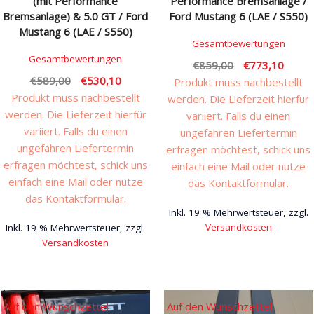
(mit Performance
Performance Bremsanlage /
Bremsanlage) & 5.0 GT / Ford
Ford Mustang 6 (LAE / S550)
Mustang 6 (LAE / S550)
Gesamtbewertungen
Gesamtbewertungen
Ursprünglicher
Aktuel
€
859,00
€
773,10
Ursprünglicher
Aktueller
€
589,00
€
530,10
Preis
Preis
Produkt muss nachbestellt
Preis
Preis
Produkt muss nachbestellt
war:
ist:
werden. Die Lieferzeit hierfür
war:
ist:
werden. Die Lieferzeit hierfür
€859,00
€773,
variiert. Falls du einen
€589,00
€530,10.
variiert. Falls du einen
ungefähren Liefertermin
ungefähren Liefertermin
erfragen möchtest, schick uns
erfragen möchtest, schick uns
einfach eine Mail oder nutze
einfach eine Mail oder nutze
das Kontaktformular.
das Kontaktformular.
Inkl. 19 % Mehrwertsteuer, zzgl.
Versandkosten
Inkl. 19 % Mehrwertsteuer, zzgl.
Versandkosten
Auf den Wunschzettel
Auf den Wunschzettel