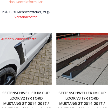
das Kontaktformular.
Dieses
Inkl. 19 % Mehrwertsteuer, zzgl.
Produkt
Versandkosten
weist
mehrere
Varianten
auf.
Auf den Wunschzettel
Auf den Wunschzettel
Die
Optionen
können
auf
der
Produktseite
gewählt
werden
SEITENSCHWELLER IM CUP
SEITENSCHWELLER IM CUP
LOOK V2 F?R FORD
LOOK V3 F?R FORD
MUSTANG GT 2014-2017 /
MUSTANG GT 2014-2017 /