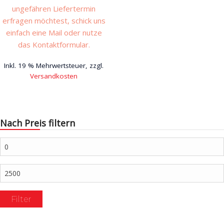
ungefähren Liefertermin
erfragen möchtest, schick uns
einfach eine Mail oder nutze
das Kontaktformular.
Inkl. 19 % Mehrwertsteuer, zzgl.
Versandkosten
Nach Preis filtern
Min.
Preis
Max.
Preis
Filter