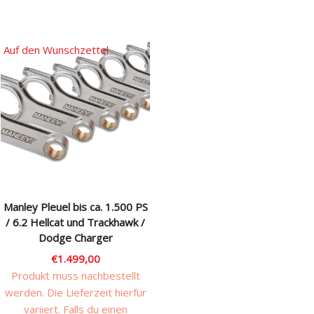
Dieses
Dieses
Produkt
Produkt
weist
weist
Auf den Wunschzettel
mehrere
mehrere
Varianten
Varianten
auf.
auf.
Die
Die
Optionen
Optionen
können
können
auf
auf
der
der
Produktseite
Produktseite
Manley Pleuel bis ca. 1.500 PS
gewählt
gewählt
/ 6.2 Hellcat und Trackhawk /
werden
werden
Dodge Charger
€
1.499,00
Produkt muss nachbestellt
werden. Die Lieferzeit hierfür
variiert. Falls du einen