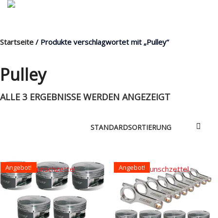
Startseite
/ Produkte verschlagwortet mit „Pulley“
MENÜ
Pulley
ALLE 3 ERGEBNISSE WERDEN ANGEZEIGT
Products
search
Mein Fuhrpark
Mein Konto
Angebot!
Angebot!
Nach Baugruppen
Auf den Wunschzettel
Auf den Wunschzettel
Wunschliste
Blog