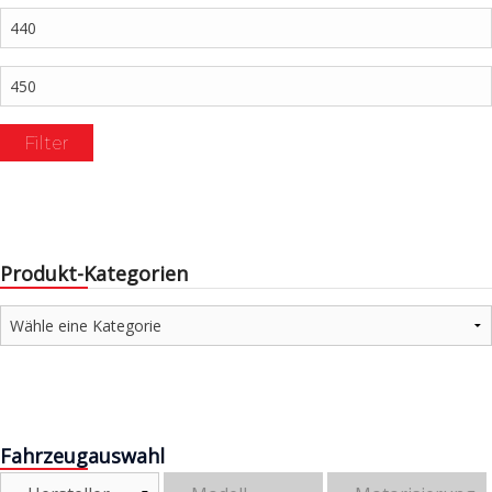
Min.
Preis
Max.
Preis
Filter
Produkt-Kategorien
Fahrzeugauswahl