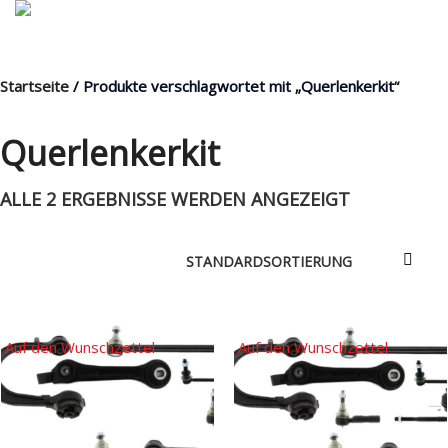
Startseite
/ Produkte verschlagwortet mit „Querlenkerkit“
MENÜ
Querlenkerkit
ALLE 2 ERGEBNISSE WERDEN ANGEZEIGT
Products
search
Mein Fuhrpark
Mein Konto
Nach Baugruppen
Auf den Wunschzettel
Auf den Wunschzettel
Wunschliste
Blog