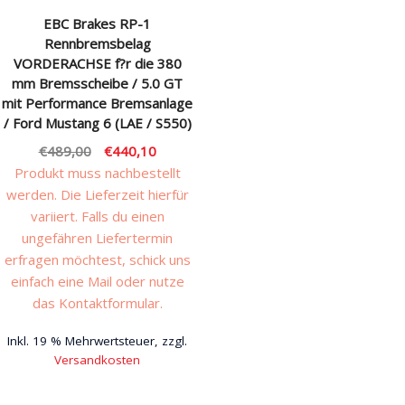
EBC Brakes RP-1
Rechtliches & Service
Rennbremsbelag
VORDERACHSE f?r die 380
mm Bremsscheibe / 5.0 GT
mit Performance Bremsanlage
/ Ford Mustang 6 (LAE / S550)
Ursprünglicher
Aktueller
€
489,00
€
440,10
Preis
Preis
Produkt muss nachbestellt
war:
ist:
werden. Die Lieferzeit hierfür
€489,00
€440,10.
variiert. Falls du einen
ungefähren Liefertermin
erfragen möchtest, schick uns
einfach eine Mail oder nutze
das Kontaktformular.
Inkl. 19 % Mehrwertsteuer, zzgl.
Versandkosten