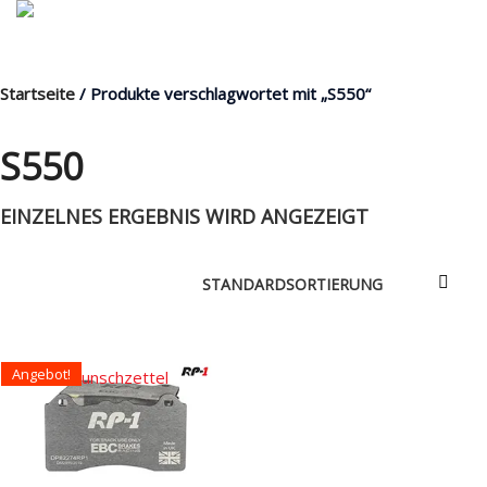
Startseite
/ Produkte verschlagwortet mit „S550“
MENÜ
S550
EINZELNES ERGEBNIS WIRD ANGEZEIGT
Products
search
Mein Fuhrpark
Mein Konto
Angebot!
Nach Baugruppen
Auf den Wunschzettel
Wunschliste
Blog