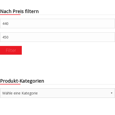
Nach Preis filtern
Min.
Preis
Max.
Preis
Filter
Produkt-Kategorien