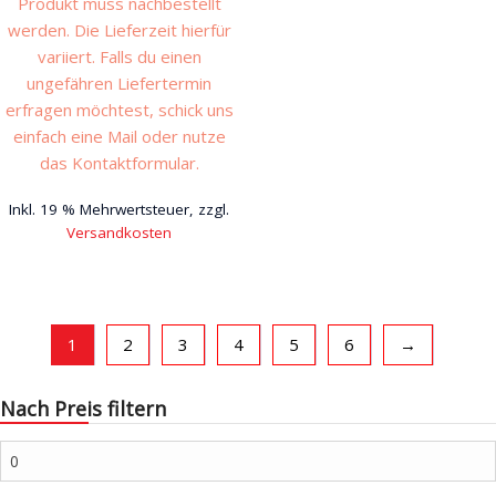
Produkt muss nachbestellt
werden. Die Lieferzeit hierfür
variiert. Falls du einen
ungefähren Liefertermin
erfragen möchtest, schick uns
einfach eine Mail oder nutze
das Kontaktformular.
Inkl. 19 % Mehrwertsteuer, zzgl.
Versandkosten
1
2
3
4
5
6
→
Nach Preis filtern
Min.
Preis