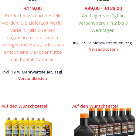
€
119,00
€
99,00
–
€
129,00
Produkt muss nachbestellt
Am Lager verfügbar.
werden. Die Lieferzeit hierfür
Versandbereit in 2 bis 3
variiert. Falls du einen
Werktagen.
ungefähren Liefertermin
Inkl. 19 % Mehrwertsteuer, zzgl.
erfragen möchtest, schick uns
Versandkosten
einfach eine Mail oder nutze
Dieses
das Kontaktformular.
Produkt
Inkl. 19 % Mehrwertsteuer, zzgl.
weist
Versandkosten
mehrere
Varianten
auf.
Die
Auf den Wunschzettel
Auf den Wunschzettel
Optionen
können
auf
der