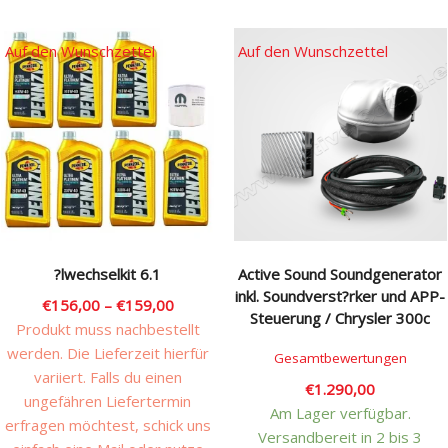
Produkt
weist
Auf den Wunschzettel
Auf den Wunschzettel
mehrere
Varianten
auf.
Die
Optionen
können
auf
der
Produktseite
?lwechselkit 6.1
Active Sound Soundgenerator
gewählt
inkl. Soundverst?rker und APP-
werden
€
156,00
–
€
159,00
Steuerung / Chrysler 300c
Produkt muss nachbestellt
werden. Die Lieferzeit hierfür
Gesamtbewertungen
variiert. Falls du einen
€
1.290,00
ungefähren Liefertermin
Am Lager verfügbar.
erfragen möchtest, schick uns
Versandbereit in 2 bis 3