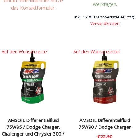
einfach eine Mail oder nutze
Werktagen.
das Kontaktformular.
Inkl. 19 % Mehrwertsteuer, zzgl.
Dieses
Versandkosten
Produkt
Dieses
weist
Produkt
mehrere
weist
Varianten
Auf den Wunschzettel
Auf den Wunschzettel
mehrere
auf.
Varianten
Die
auf.
Optionen
Die
können
Optionen
auf
können
der
auf
Produktseite
der
gewählt
Produktseite
werden
AMSOIL Differentialfluid
AMSOIL Differentialfluid
gewählt
75W85 / Dodge Charger,
75W90 / Dodge Charger
werden
Challenger und Chrysler 300 /
€
22,90