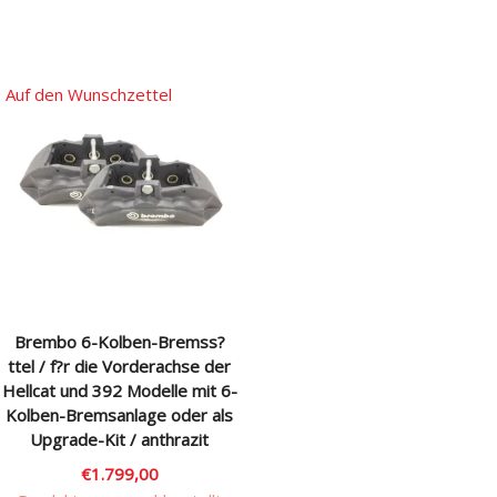
Dieses
Produkt
weist
Auf den Wunschzettel
mehrere
Varianten
auf.
Die
Optionen
können
auf
der
Produktseite
Brembo 6-Kolben-Bremss?
gewählt
ttel / f?r die Vorderachse der
werden
Hellcat und 392 Modelle mit 6-
Kolben-Bremsanlage oder als
Upgrade-Kit / anthrazit
€
1.799,00