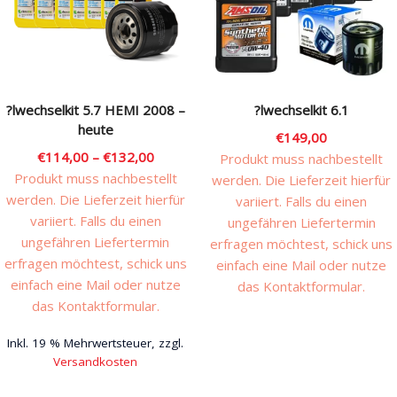
Produktseite
gewählt
werden
?lwechselkit 5.7 HEMI 2008 –
?lwechselkit 6.1
heute
€
149,00
€
114,00
–
€
132,00
Produkt muss nachbestellt
Produkt muss nachbestellt
werden. Die Lieferzeit hierfür
werden. Die Lieferzeit hierfür
variiert. Falls du einen
variiert. Falls du einen
ungefähren Liefertermin
ungefähren Liefertermin
erfragen möchtest, schick uns
erfragen möchtest, schick uns
einfach eine Mail oder nutze
einfach eine Mail oder nutze
das Kontaktformular.
das Kontaktformular.
Inkl. 19 % Mehrwertsteuer, zzgl.
Versandkosten
Dieses