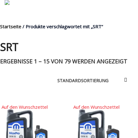
Startseite
/ Produkte verschlagwortet mit „SRT“
MENÜ
SRT
ERGEBNISSE 1 – 15 VON 79 WERDEN ANGEZEIGT
Products
search
Mein Fuhrpark
Mein Konto
Nach Baugruppen
Auf den Wunschzettel
Auf den Wunschzettel
Wunschliste
Blog