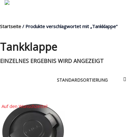
Startseite
/ Produkte verschlagwortet mit „Tankklappe“
MENÜ
Tankklappe
EINZELNES ERGEBNIS WIRD ANGEZEIGT
Products
search
Mein Fuhrpark
Mein Konto
Nach Baugruppen
Auf den Wunschzettel
Wunschliste
Blog