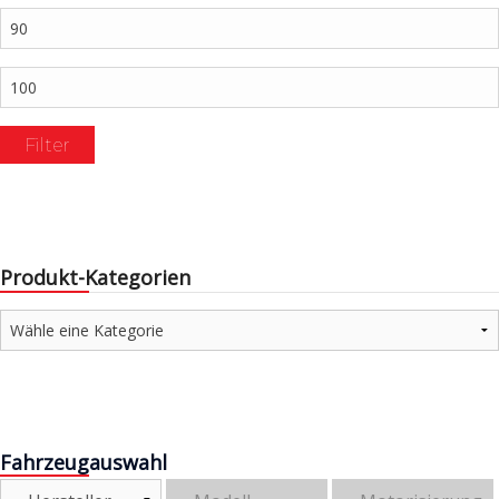
Min.
Preis
Max.
Preis
Filter
Produkt-Kategorien
Fahrzeugauswahl