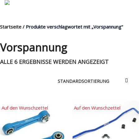
Startseite
/ Produkte verschlagwortet mit „Vorspannung“
MENÜ
Vorspannung
ALLE 6 ERGEBNISSE WERDEN ANGEZEIGT
Products
search
Mein Fuhrpark
Mein Konto
Nach Baugruppen
Auf den Wunschzettel
Auf den Wunschzettel
Wunschliste
Blog