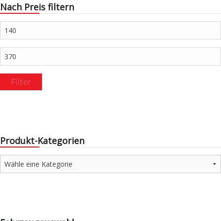
Nach Preis filtern
Min.
Preis
Max.
Preis
Filter
Produkt-Kategorien