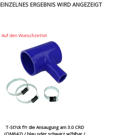
EINZELNES ERGEBNIS WIRD ANGEZEIGT
Auf den Wunschzettel
T-St?ck f?r die Ansaugung am 3.0 CRD
(OM642) / blau oder schwarz w?hlbar /