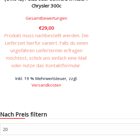
Chrysler 300c
Gesamtbewertungen
€
29,00
Produkt muss nachbestellt werden. Die
Lieferzeit hierfür variiert. Falls du einen
ungefähren Liefertermin erfragen
möchtest, schick uns einfach eine Mail
oder nutze das Kontaktformular.
Inkl. 19 % Mehrwertsteuer, zzgl.
Versandkosten
Dieses
Produkt
weist
Nach Preis filtern
mehrere
Varianten
Min.
auf.
Preis
Die