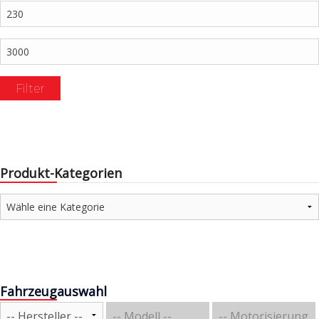
Min.
Preis
Max.
Preis
Filter
Produkt-Kategorien
Fahrzeugauswahl