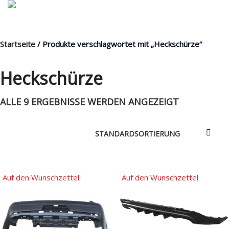
Startseite
/ Produkte verschlagwortet mit „Heckschürze“
MENÜ
Heckschürze
ALLE 9 ERGEBNISSE WERDEN ANGEZEIGT
Products
search
Mein Fuhrpark
Mein Konto
Nach Baugruppen
Auf den Wunschzettel
Auf den Wunschzettel
Wunschliste
Blog