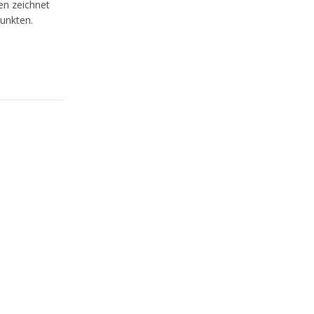
en zeichnet
punkten.