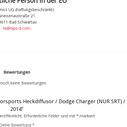
liche Person in der EU
ics UG (haftungsbeschränkt)
Gneisenaustraße 21
3611 Bad Schwartau
hi@hipe-d.com
Bewertungen
t noch keine Bewertungen.
orsports Heckdiffusor / Dodge Charger (NUR SRT) / 
2014“
röffentlicht.
Erforderliche Felder sind mit
*
markiert
Deine Bewertung
*