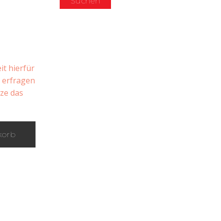
Suchen
it hierfür
n erfragen
tze das
korb