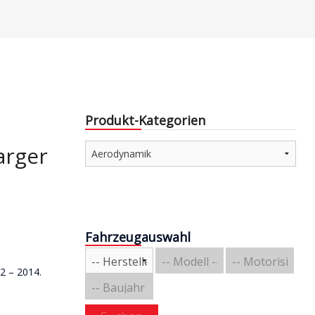
e & Aerodynamik
Über uns
triebe / Luft + Benzin
Versandarten
Zahlungsarten
e
Produkt-Kategorien
e
arger
Fahrzeugauswahl
2 – 2014.