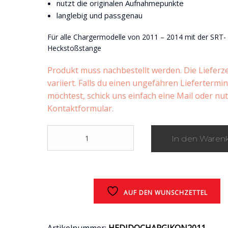
nutzt die originalen Aufnahmepunkte
langlebig und passgenau
Für alle Chargermodelle von 2011 – 2014 mit der SRT-
Heckstoßstange
Produkt muss nachbestellt werden. Die Lieferze
variiert. Falls du einen ungefähren Liefertermi
möchtest, schick uns einfach eine Mail oder nu
Kontaktformular.
IKON
In den Waren
Motorsports
Heckdiffusor
/
Dodge
Charger
AUF DEN WUNSCHZETTEL
(NUR
SRT)
/
2011