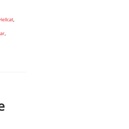
ellcat
,
ar
,
e