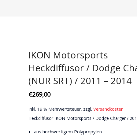
Domstreben
Bremsenkits | Scheiben & Beläge
Aerodynamik
Karosseri
Fahrwerke
Bremsscheiben
Karosserie
Ansaugung
Motor + Ge
Gewindefahrwerke
Ersatzteile
Getriebe
Wartungssets
Pflege
Koppelstangen
Motor
Zündkerzen
Spezialteil
IKON Motorsports
Querlenker
Zündkerzen
US Lifestyl
Heckdiffusor / Dodge Ch
Stabilisatoren
(NUR SRT) / 2011 – 2014
Stoßdämpfer
€
269,00
Inkl. 19 % Mehrwertsteuer, zzgl.
Versandkosten
Heckdiffusor IKON Motorsports / Dodge Charger / 201
aus hochwertigem Polypropylen