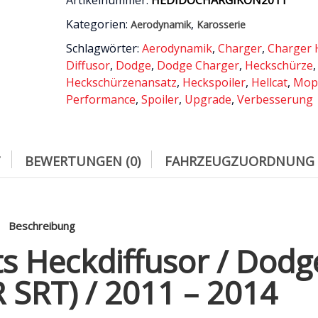
Artikelnummer:
HEDIDOCHARGIKON2011
-
Kategorien:
,
Aerodynamik
Karosserie
2014
Menge
Schlagwörter:
Aerodynamik
,
Charger
,
Charger H
Diffusor
,
Dodge
,
Dodge Charger
,
Heckschürze
,
Heckschürzenansatz
,
Heckspoiler
,
Hellcat
,
Mop
Performance
,
Spoiler
,
Upgrade
,
Verbesserung
T
BEWERTUNGEN (0)
FAHRZEUGZUORDNUNG
Beschreibung
s Heckdiffusor / Dodg
 SRT) / 2011 – 2014