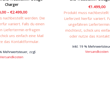
Charger
€
1.499,00
0,00
–
€
2.499,00
Produkt muss nachbestellt
 nachbestellt werden. Die
Lieferzeit hierfür variiert. F
erfür variiert. Falls du einen
ungefähren Liefertermin
n Liefertermin erfragen
möchtest, schick uns einfa
chick uns einfach eine Mail
oder nutze das Kontakt
ze das Kontaktformular.
Inkl. 19 % Mehrwertsteue
Versandkosten
 % Mehrwertsteuer, zzgl.
Versandkosten
Dieses
Produkt
weist
mehrere
Varianten
auf.
Die
Optionen