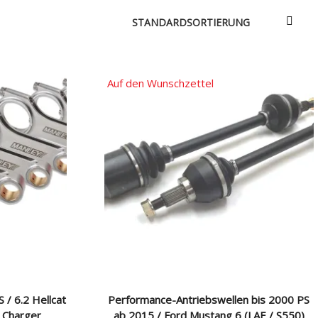
e & Aerodynamik
Über uns
triebe / Luft + Benzin
Versandarten
Zahlungsarten
Auf den Wunschzettel
e
e
S / 6.2 Hellcat
Performance-Antriebswellen bis 2000 PS
 Charger
ab 2015 / Ford Mustang 6 (LAE / S550)