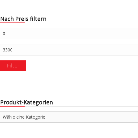
Nach Preis filtern
Min.
Preis
Max.
Preis
Filter
Produkt-Kategorien