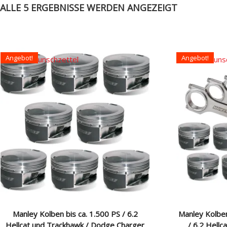
ALLE 5 ERGEBNISSE WERDEN ANGEZEIGT
Angebot!
Angebot!
Auf den Wunschzettel
Auf den Wuns
Manley Kolben bis ca. 1.500 PS / 6.2
Manley Kolben
Hellcat und Trackhawk / Dodge Charger
/ 6.2 Hell