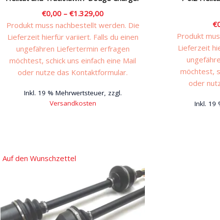
€
0,00
–
€
1.329,00
€
Produkt muss nachbestellt werden. Die
Produkt muss
Lieferzeit hierfür variiert. Falls du einen
Lieferzeit hi
ungefähren Liefertermin erfragen
ungefähre
möchtest, schick uns einfach eine Mail
möchtest, s
oder nutze das Kontaktformular.
oder nut
Inkl. 19 % Mehrwertsteuer, zzgl.
Versandkosten
Inkl. 19
Dieses
Produkt
weist
mehrere
Auf den Wunschzettel
Varianten
auf.
Die
Optionen
können