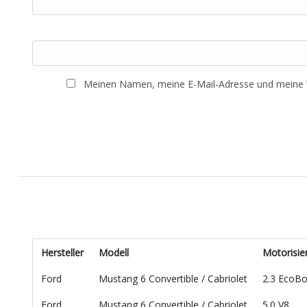
Meinen Namen, meine E-Mail-Adresse und meine W
Hersteller
Modell
Motorisie
Ford
Mustang 6 Convertible / Cabriolet
2.3 EcoB
Ford
Mustang 6 Convertible / Cabriolet
5.0 V8