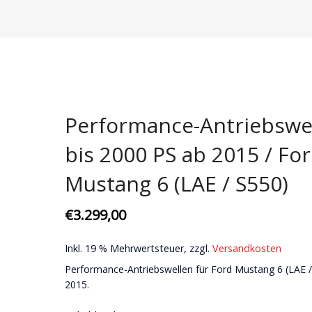
Domstreben
Bremsenkits | Scheiben & Beläge
Aerodynamik
Karosseri
Fahrwerke
Bremsscheiben
Karosserie
Ansaugung
Motor + Ge
Gewindefahrwerke
Ersatzteile
Getriebe
Wartungssets
Pflege
Koppelstangen
Motor
Zündkerzen
Spezialteil
Performance-Antriebswe
Querlenker
Zündkerzen
US Lifestyl
bis 2000 PS ab 2015 / Fo
Stabilisatoren
Mustang 6 (LAE / S550)
Stoßdämpfer
€
3.299,00
Inkl. 19 % Mehrwertsteuer, zzgl.
Versandkosten
Performance-Antriebswellen für Ford Mustang 6 (LAE /
2015.