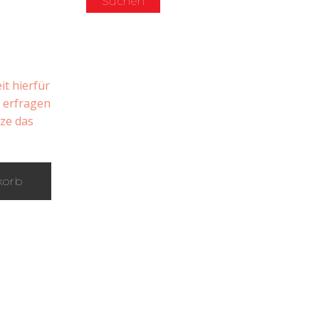
Suchen
it hierfür
n erfragen
tze das
korb