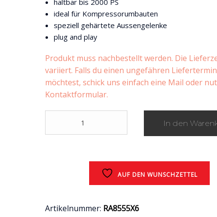
haltbar bis 2000 PS
ideal für Kompressorumbauten
speziell gehärtete Aussengelenke
plug and play
Produkt muss nachbestellt werden. Die Lieferze
variiert. Falls du einen ungefähren Liefertermi
möchtest, schick uns einfach eine Mail oder nu
Kontaktformular.
Performance-
In den Waren
Antriebswellen
bis
2000
PS
ab
AUF DEN WUNSCHZETTEL
2015
/
Ford
Mustang
Artikelnummer:
RA8555X6
6