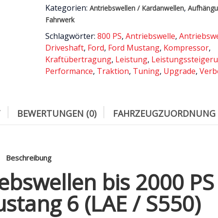
Kategorien:
,
Antriebswellen / Kardanwellen
Aufhängu
(LAE
Fahrwerk
/
S550)
Schlagwörter:
800 PS
,
Antriebswelle
,
Antriebsw
Menge
Driveshaft
,
Ford
,
Ford Mustang
,
Kompressor
,
Kraftübertragung
,
Leistung
,
Leistungssteiger
Performance
,
Traktion
,
Tuning
,
Upgrade
,
Verb
T
BEWERTUNGEN (0)
FAHRZEUGZUORDNUNG
Beschreibung
ebswellen bis 2000 PS
stang 6 (LAE / S550)