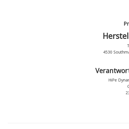
Pr
Herstel
T
4530 Southmar
Verantwort
HiPe Dynam
2