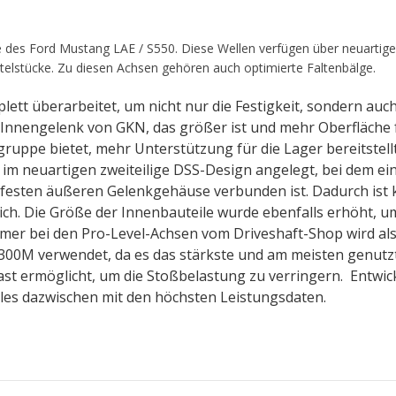
e des Ford Mustang LAE / S550. Diese Wellen verfügen über neuartig
telstücke. Zu diesen Achsen gehören auch optimierte Faltenbälge.
tt überarbeitet, um nicht nur die Festigkeit, sondern auch
nnengelenk von GKN, das größer ist und mehr Oberfläche 
uppe bietet, mehr Unterstützung für die Lager bereitstell
 im neuartigen zweiteilige DSS-Design angelegt, bei dem ei
 festen äußeren Gelenkgehäuse verbunden ist. Dadurch ist 
ich. Die Größe der Innenbauteile wurde ebenfalls erhöht, 
immer bei den Pro-Level-Achsen vom Driveshaft-Shop wird als
e 300M verwendet, da es das stärkste und am meisten genutz
ast ermöglicht, um die Stoßbelastung zu verringern. Entwick
es dazwischen mit den höchsten Leistungsdaten.