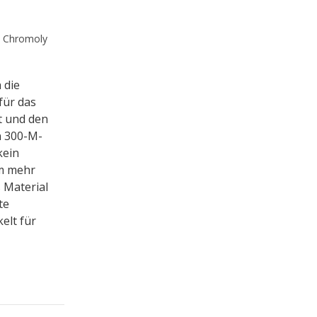
e Chromoly
 die
für das
t und den
n 300-M-
kein
um mehr
 Material
te
elt für