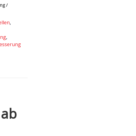
ng /
ellen
,
ung
,
esserung
 ab