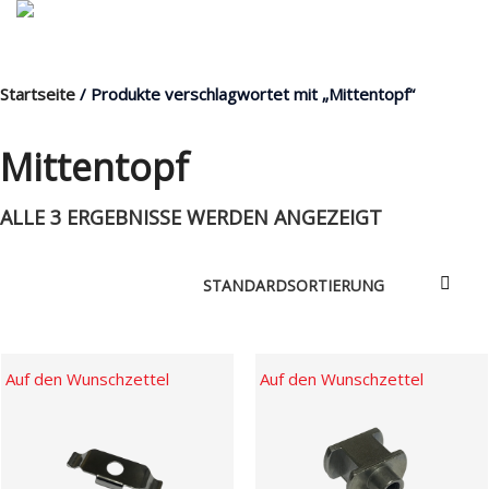
Startseite
/ Produkte verschlagwortet mit „Mittentopf“
MENÜ
Mittentopf
ALLE 3 ERGEBNISSE WERDEN ANGEZEIGT
Products
search
Mein Fuhrpark
Mein Konto
Nach Baugruppen
Auf den Wunschzettel
Auf den Wunschzettel
Wunschliste
Blog