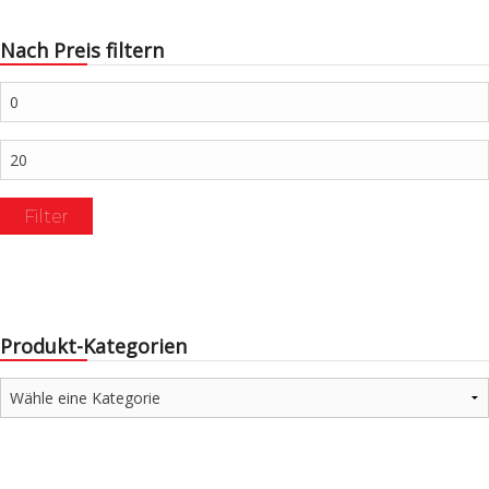
Nach Preis filtern
Min.
Preis
Max.
Preis
Filter
Produkt-Kategorien