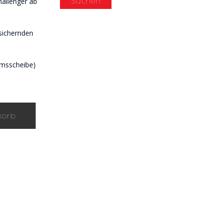
Suchen
hallenger ab
tsichernden
emsscheibe)
korb