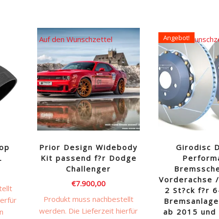
Angebot!
Auf den Wunschzettel
Auf den Wunschz
oop
Prior Design Widebody
Girodisc
L
Kit passend f?r Dodge
Perform
Challenger
Bremssche
Vorderachse / 
€
7.900,00
ellt
2 St?ck f?r 
Produkt muss nachbestellt
ierfür
Bremsanlage
werden. Die Lieferzeit hierfür
en
ab 2015 und 