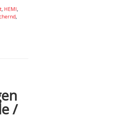
t
,
HEMI
,
ichernd
,
gen
e /