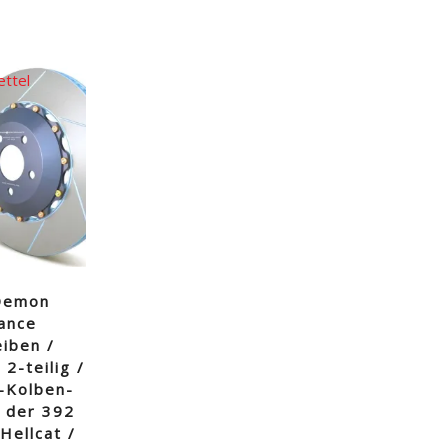
ettel
 Demon
ance
iben /
2-teilig /
6-Kolben-
 der 392
Hellcat /