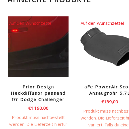
Auf den Wunschzettel
Auf den Wunschzettel
Prior Design
aFe PowerAir Sc
Heckdiffusor passend
Ansaugrohr 5.7
f?r Dodge Challenger
€
139,00
€
1.190,00
Produkt muss nachbest
Produkt muss nachbestellt
werden. Die Lieferzeit h
werden. Die Lieferzeit hierfür
variiert. Falls du ein