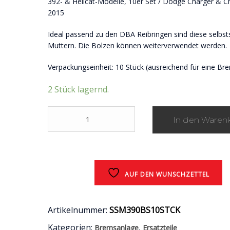
392- & Hellcat-Modelle, 10er Set / Dodge Charger & C
2015
Ideal passend zu den DBA Reibringen sind diese selbs
Muttern. Die Bolzen können weiterverwendet werden.
Verpackungseinheit: 10 Stück (ausreichend für eine Br
2 Stück lagernd.
Selbstsichernde
In den Waren
Muttern
f?
r
die
zweiteiligen
AUF DEN WUNSCHZETTEL
Bremsscheiben
der
392-
&
Artikelnummer:
SSM390BS10STCK
Hellcat-
Kategorien:
,
Bremsanlage
Ersatzteile
Modelle