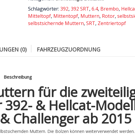
Menge
Schlagwörter:
392
,
392 SRT
,
6.4
,
Brembo
,
Hellca
Mitteltopf
,
Mittentopf
,
Muttern
,
Rotor
,
selbsts
selbstsichernde Muttern
,
SRT
,
Zentriertopf
UNGEN (0)
FAHRZEUGZUORDNUNG
Beschreibung
tern für die zweiteili
392- & Hellcat-Modell
& Challenger ab 2015
elbstsichernden Muttern. Die Bolzen können weiterverwendet werden.