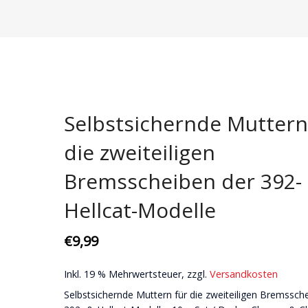
Domstreben
Bremsenkits | Scheiben & Beläge
Aerodynamik
Karosseri
Fahrwerke
Bremsscheiben
Karosserie
Ansaugung
Motor + Ge
Gewindefahrwerke
Ersatzteile
Getriebe
Wartungssets
Pflege
Koppelstangen
Motor
Zündkerzen
Spezialteil
Selbstsichernde Muttern
Querlenker
Zündkerzen
US Lifestyl
die zweiteiligen
Stabilisatoren
Bremsscheiben der 392-
Stoßdämpfer
Hellcat-Modelle
€
9,99
Inkl. 19 % Mehrwertsteuer, zzgl.
Versandkosten
Selbstsichernde Muttern für die zweiteiligen Bremssch