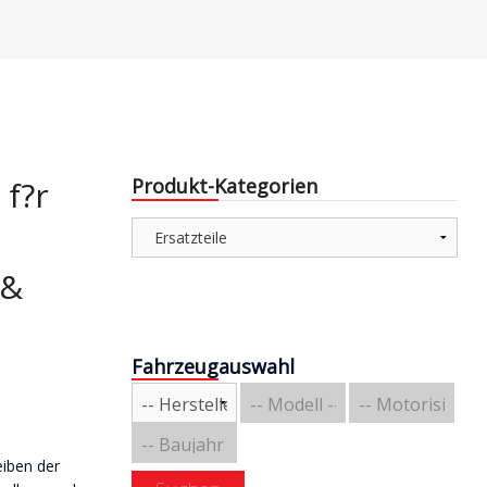
e & Aerodynamik
Über uns
triebe / Luft + Benzin
Versandarten
Zahlungsarten
e
 f?r
Produkt-Kategorien
e
 &
Fahrzeugauswahl
eiben der