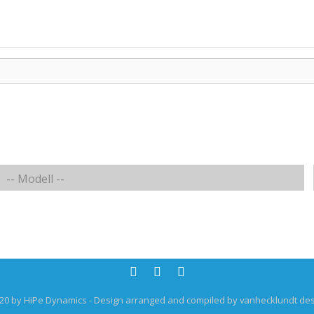
20 by HiPe Dynamics - Design arranged and compiled by vanhecklundt des