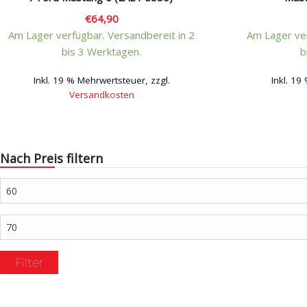
€
64,90
Am Lager verfügbar. Versandbereit in 2
Am Lager ver
bis 3 Werktagen.
b
Inkl. 19 % Mehrwertsteuer, zzgl.
Inkl. 19
Versandkosten
Nach Preis filtern
Min.
Preis
Max.
Preis
Filter