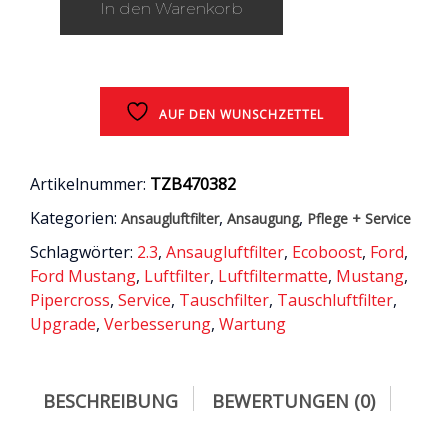
In den Warenkorb
EcoBoost
/
Ford
Mustang
6
(LAE
AUF DEN WUNSCHZETTEL
/
S550)
Menge
Artikelnummer:
TZB470382
Kategorien:
,
,
Ansaugluftfilter
Ansaugung
Pflege + Service
Schlagwörter:
2.3
,
Ansaugluftfilter
,
Ecoboost
,
Ford
,
Ford Mustang
,
Luftfilter
,
Luftfiltermatte
,
Mustang
,
Pipercross
,
Service
,
Tauschfilter
,
Tauschluftfilter
,
Upgrade
,
Verbesserung
,
Wartung
BESCHREIBUNG
BEWERTUNGEN (0)