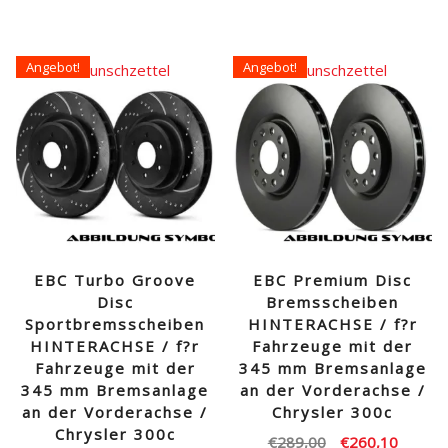
Angebot!
Angebot!
Auf den Wunschzettel
Auf den Wunschzettel
EBC Turbo Groove
EBC Premium Disc
Disc
Bremsscheiben
Sportbremsscheiben
HINTERACHSE / f?r
HINTERACHSE / f?r
Fahrzeuge mit der
Fahrzeuge mit der
345 mm Bremsanlage
345 mm Bremsanlage
an der Vorderachse /
an der Vorderachse /
Chrysler 300c
Chrysler 300c
Ursprünglicher
Aktuell
€
289,00
€
260,10