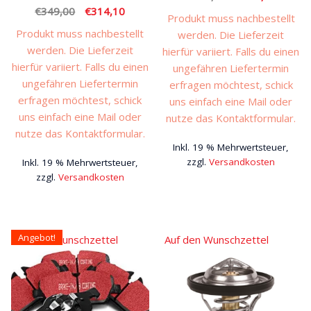
Ursprünglicher
Aktueller
€
349,00
€
314,10
Preis
Preis
Produkt muss nachbestellt
Preis
Preis
war:
ist:
Produkt muss nachbestellt
werden. Die Lieferzeit
war:
ist:
€289,00
€260,1
werden. Die Lieferzeit
hierfür variiert. Falls du einen
€349,00
€314,10.
hierfür variiert. Falls du einen
ungefähren Liefertermin
ungefähren Liefertermin
erfragen möchtest, schick
erfragen möchtest, schick
uns einfach eine Mail oder
uns einfach eine Mail oder
nutze das Kontaktformular.
nutze das Kontaktformular.
Inkl. 19 % Mehrwertsteuer,
zzgl.
Versandkosten
Inkl. 19 % Mehrwertsteuer,
zzgl.
Versandkosten
Angebot!
Auf den Wunschzettel
Auf den Wunschzettel