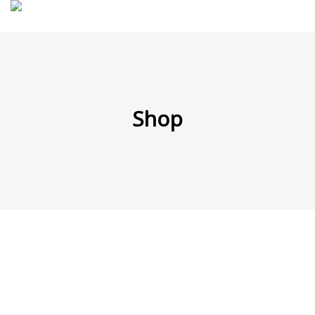
MENÜ
Shop
Products
search
Mein Fuhrpark
Mein Konto
Nach Baugruppen
Wunschliste
Blog