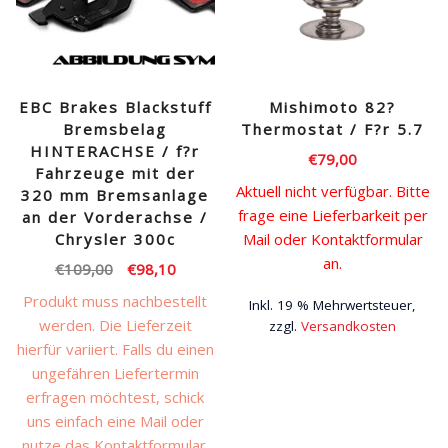
EBC Brakes Blackstuff
Mishimoto 82?
Bremsbelag
Thermostat / F?r 5.7
HINTERACHSE / f?r
€
79,00
Fahrzeuge mit der
Aktuell nicht verfügbar. Bitte
320 mm Bremsanlage
frage eine Lieferbarkeit per
an der Vorderachse /
Chrysler 300c
Mail oder Kontaktformular
an.
Ursprünglicher
Aktueller
€
109,00
€
98,10
Preis
Preis
Produkt muss nachbestellt
Inkl. 19 % Mehrwertsteuer,
war:
ist:
werden. Die Lieferzeit
zzgl.
Versandkosten
€109,00
€98,10.
hierfür variiert. Falls du einen
ungefähren Liefertermin
erfragen möchtest, schick
uns einfach eine Mail oder
nutze das Kontaktformular.