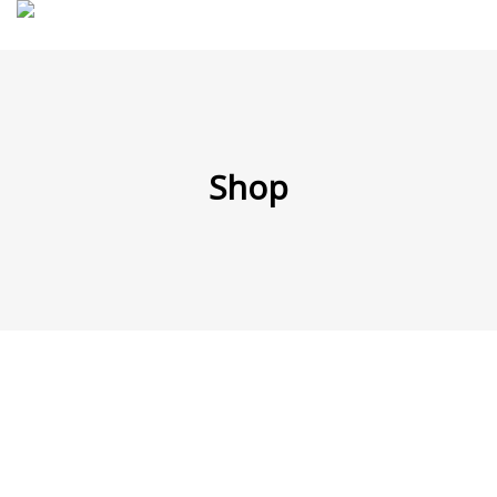
MENÜ
Shop
Products
search
Mein Fuhrpark
Mein Konto
Nach Baugruppen
Wunschliste
Blog