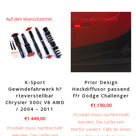
Auf den Wunschzettel
Auf den Wunschzettel
K-Sport
Prior Design
Gewindefahrwerk h?
Heckdiffusor passend
rteverstellbar
f?r Dodge Challenger
Chrysler 300c V8 AWD
€
1.190,00
/ 2004 – 2011
Produkt muss nachbestellt
€
1.449,00
werden. Die Lieferzeit
Produkt muss nachbestellt
hierfür variiert. Falls du einen
werden. Die Lieferzeit