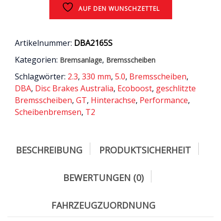
330
AUF DEN WUNSCHZETTEL
mm
f?
r
Artikelnummer:
DBA2165S
die
Kategorien:
,
Bremsanlage
Bremsscheiben
HINTERACHSE
/
Schlagwörter:
2.3
,
330 mm
,
5.0
,
Bremsscheiben
,
2.3
DBA
,
Disc Brakes Australia
,
Ecoboost
,
geschlitzte
mit
Bremsscheiben
,
GT
,
Hinterachse
,
Performance
,
Performance
Scheibenbremsen
,
T2
Bremsanlage
&
5.0
GT
BESCHREIBUNG
PRODUKTSICHERHEIT
/
Ford
Mustang
BEWERTUNGEN (0)
6
(LAE
FAHRZEUGZUORDNUNG
/
S550)