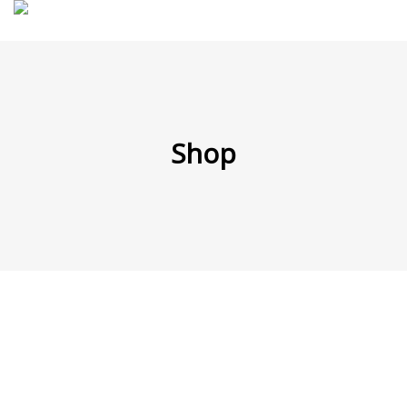
MENÜ
Shop
Products
search
Mein Fuhrpark
Mein Konto
Nach Baugruppen
Wunschliste
Blog