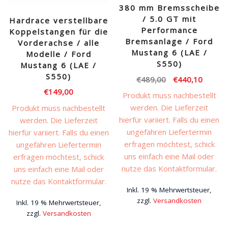
380 mm Bremsscheibe
/ 5.0 GT mit
Hardrace verstellbare
Performance
Koppelstangen für die
Bremsanlage / Ford
Vorderachse / alle
Mustang 6 (LAE /
Modelle / Ford
S550)
Mustang 6 (LAE /
S550)
Ursprünglicher
Aktuell
€
489,00
€
440,10
Preis
Preis
€
149,00
Produkt muss nachbestellt
war:
ist:
werden. Die Lieferzeit
Produkt muss nachbestellt
€489,00
€440,1
hierfür variiert. Falls du einen
werden. Die Lieferzeit
ungefähren Liefertermin
hierfür variiert. Falls du einen
erfragen möchtest, schick
ungefähren Liefertermin
uns einfach eine Mail oder
erfragen möchtest, schick
nutze das Kontaktformular.
uns einfach eine Mail oder
nutze das Kontaktformular.
Inkl. 19 % Mehrwertsteuer,
zzgl.
Versandkosten
Inkl. 19 % Mehrwertsteuer,
zzgl.
Versandkosten