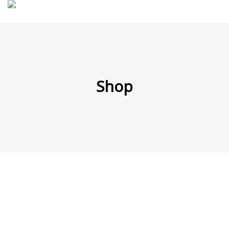
MENÜ
Shop
Products
search
Mein Fuhrpark
Mein Konto
Nach Baugruppen
Wunschliste
Blog