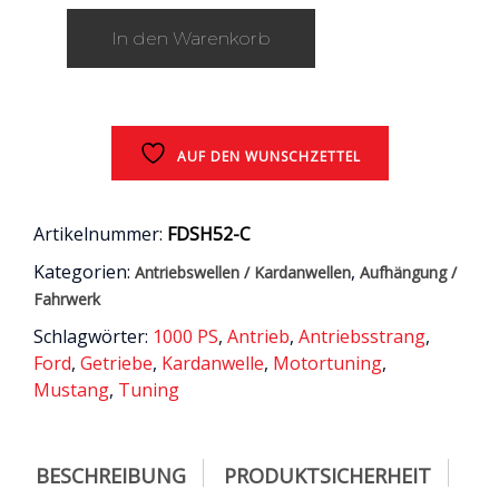
Carbon-
In den Warenkorb
Kardanwelle
10-
Gang-
Automatikgetriebe
2018
-
AUF DEN WUNSCHZETTEL
2021
/
5.0
Artikelnummer:
FDSH52-C
GT
Kategorien:
,
Antriebswellen / Kardanwellen
Aufhängung /
/
Ford
Fahrwerk
Mustang
Schlagwörter:
1000 PS
,
Antrieb
,
Antriebsstrang
,
6
Ford
,
Getriebe
,
Kardanwelle
,
Motortuning
,
(LAE
Mustang
,
Tuning
/
S550)
Menge
BESCHREIBUNG
PRODUKTSICHERHEIT