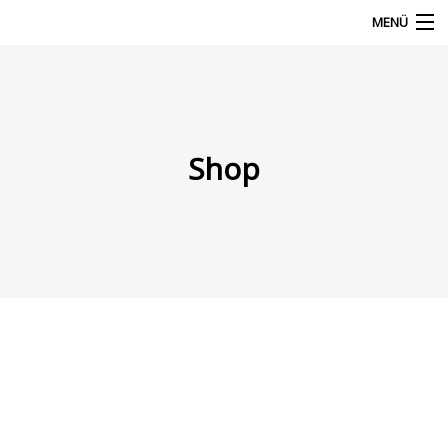
MENÜ
Products
search
Mein Fuhrpark
Mein Konto
Shop
Nach Baugruppen
Wunschliste
Blog
Rechtliches & Service