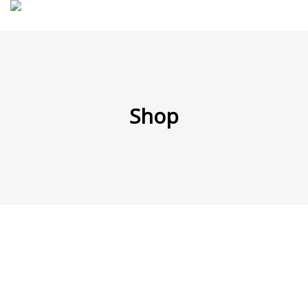
MENÜ
Shop
Products
search
Mein Fuhrpark
Mein Konto
Nach Baugruppen
Wunschliste
Blog