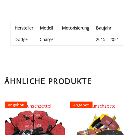
Hersteller
Modell
Motorisierung
Baujahr
Dodge
Charger
2015 - 2021
ÄHNLICHE PRODUKTE
Angebot!
Angebot!
Auf den Wunschzettel
Auf den Wunschzettel