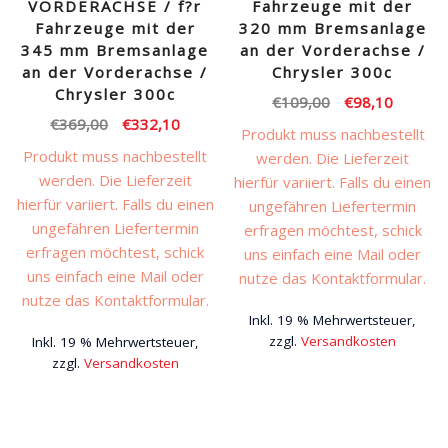
VORDERACHSE / f?r
Fahrzeuge mit der
Fahrzeuge mit der
320 mm Bremsanlage
345 mm Bremsanlage
an der Vorderachse /
an der Vorderachse /
Chrysler 300c
Chrysler 300c
Ursprünglicher
Aktuelle
€
109,00
€
98,10
Ursprünglicher
Aktueller
€
369,00
€
332,10
Preis
Preis
Produkt muss nachbestellt
Preis
Preis
war:
ist:
Produkt muss nachbestellt
werden. Die Lieferzeit
war:
ist:
€109,00
€98,10.
werden. Die Lieferzeit
hierfür variiert. Falls du einen
€369,00
€332,10.
hierfür variiert. Falls du einen
ungefähren Liefertermin
ungefähren Liefertermin
erfragen möchtest, schick
erfragen möchtest, schick
uns einfach eine Mail oder
uns einfach eine Mail oder
nutze das Kontaktformular.
nutze das Kontaktformular.
Inkl. 19 % Mehrwertsteuer,
zzgl.
Versandkosten
Inkl. 19 % Mehrwertsteuer,
zzgl.
Versandkosten