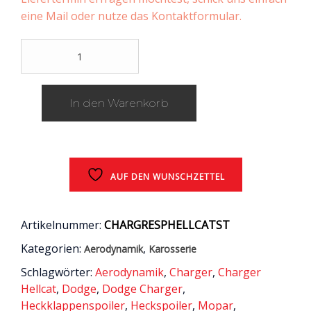
eine Mail oder nutze das Kontaktformular.
IKON
Motorsports
Heckklappenspoiler
aus
In den Warenkorb
ABS-
Kunststoff
in
HELLCAT-
Optik
/
AUF DEN WUNSCHZETTEL
Dodge
Charger
/
Artikelnummer:
CHARGRESPHELLCATST
2015
Kategorien:
,
Aerodynamik
Karosserie
-
2021
Schlagwörter:
Aerodynamik
,
Charger
,
Charger
Menge
Hellcat
,
Dodge
,
Dodge Charger
,
Heckklappenspoiler
,
Heckspoiler
,
Mopar
,