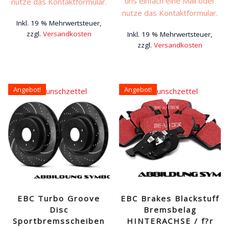
uns einfach eine Mail oder
nutze das Kontaktformular.
nutze das Kontaktformular.
Inkl. 19 % Mehrwertsteuer,
zzgl.
Versandkosten
Inkl. 19 % Mehrwertsteuer,
zzgl.
Versandkosten
Angebot!
Angebot!
Auf den Wunschzettel
Auf den Wunschzettel
EBC Turbo Groove
EBC Brakes Blackstuff
Disc
Bremsbelag
Sportbremsscheiben
HINTERACHSE / f?r