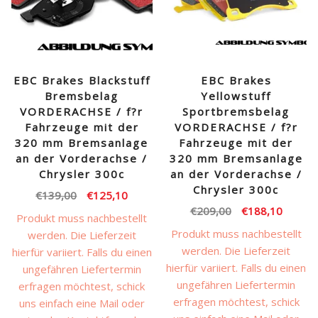
EBC Brakes Blackstuff
EBC Brakes
Bremsbelag
Yellowstuff
VORDERACHSE / f?r
Sportbremsbelag
Fahrzeuge mit der
VORDERACHSE / f?r
320 mm Bremsanlage
Fahrzeuge mit der
an der Vorderachse /
320 mm Bremsanlage
Chrysler 300c
an der Vorderachse /
Chrysler 300c
Ursprünglicher
Aktueller
€
139,00
€
125,10
Ursprünglicher
Aktuell
€
209,00
€
188,10
Preis
Preis
Produkt muss nachbestellt
Preis
Preis
war:
ist:
Produkt muss nachbestellt
werden. Die Lieferzeit
war:
ist:
€139,00
€125,10.
werden. Die Lieferzeit
hierfür variiert. Falls du einen
€209,00
€188,1
hierfür variiert. Falls du einen
ungefähren Liefertermin
ungefähren Liefertermin
erfragen möchtest, schick
erfragen möchtest, schick
uns einfach eine Mail oder