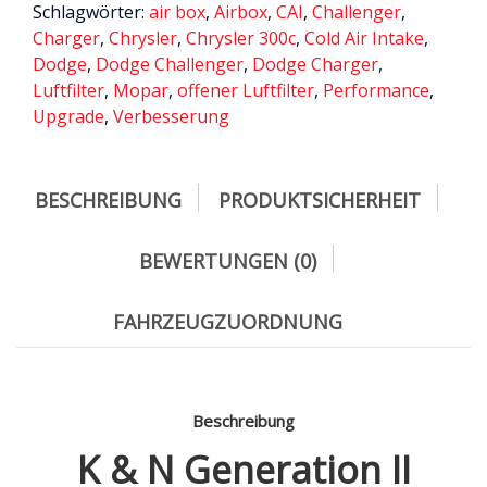
Schlagwörter:
air box
,
Airbox
,
CAI
,
Challenger
,
Dodge
Charger
,
Chrysler
,
Chrysler 300c
,
Cold Air Intake
,
Challenger
Dodge
,
Dodge Challenger
,
Dodge Charger
,
/
Luftfilter
,
Mopar
,
offener Luftfilter
,
Performance
,
2011
-2021
Upgrade
,
Verbesserung
Menge
BESCHREIBUNG
PRODUKTSICHERHEIT
BEWERTUNGEN (0)
FAHRZEUGZUORDNUNG
Beschreibung
K & N Generation II