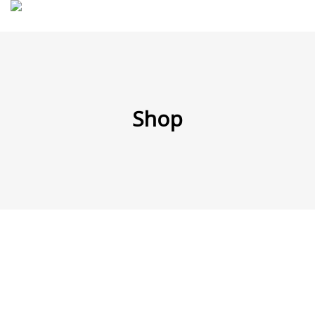
MENÜ
Shop
Products
search
Mein Fuhrpark
Mein Konto
Nach Baugruppen
Wunschliste
Blog