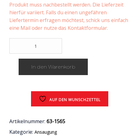
Produkt muss nachbestellt werden. Die Lieferzeit
hierfür variiert. Falls du einen ungefähren
Liefertermin erfragen möchtest, schick uns einfach
eine Mail oder nutze das Kontaktformular.
K
&
N
Generation
In den Warenkorb
II
Performance
Kit
6.4
V8
/
AUF DEN WUNSCHZETTEL
Chrysler
300C
/
Artikelnummer:
63-1565
Dodge
Kategorie:
Ansaugung
Charger
/