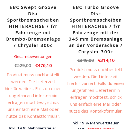
EBC Swept Groove
EBC Turbo Groove
Disc
Disc
Sportbremsscheiben
Sportbremsscheiben
HINTERACHSE / f?r
HINTERACHSE / f?r
Fahrzeuge mit
Fahrzeuge mit der
Brembo-Bremsanlage
345 mm Bremsanlage
/ Chrysler 300c
an der Vorderachse /
Chrysler 300c
Gesamtbewertungen
Ursprünglicher
Aktuell
€
349,00
€
314,10
Ursprünglicher
Aktueller
€
529,00
€
476,10
Preis
Preis
Produkt muss nachbestellt
Preis
Preis
war:
ist:
Produkt muss nachbestellt
werden. Die Lieferzeit
war:
ist:
€349,00
€314,1
werden. Die Lieferzeit
hierfür variiert. Falls du einen
€529,00
€476,10.
hierfür variiert. Falls du einen
ungefähren Liefertermin
ungefähren Liefertermin
erfragen möchtest, schick
erfragen möchtest, schick
uns einfach eine Mail oder
uns einfach eine Mail oder
nutze das Kontaktformular.
nutze das Kontaktformular.
Inkl. 19 % Mehrwertsteuer,
Inkl. 19 % Mehrwertsteuer,
zzgl.
Versandkosten