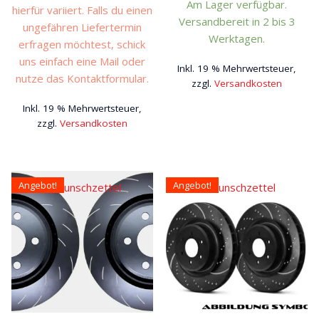
€259,00
€233,10.
Am Lager verfügbar.
hierfür variiert. Falls du einen
war:
ist:
Versandbereit in 2 bis 3
ungefähren Liefertermin
€185,00
€166,5
Werktagen.
erfragen möchtest, schick
uns einfach eine Mail oder
Inkl. 19 % Mehrwertsteuer,
nutze das Kontaktformular.
zzgl.
Versandkosten
Inkl. 19 % Mehrwertsteuer,
zzgl.
Versandkosten
Angebot!
Angebot!
Auf den Wunschzettel
Auf den Wunschzettel