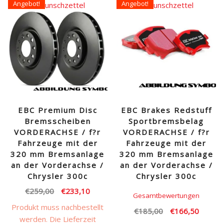
Angebot!
Angebot!
Auf den Wunschzettel
Auf den Wunschzettel
EBC Premium Disc
EBC Brakes Redstuff
Bremsscheiben
Sportbremsbelag
VORDERACHSE / f?r
VORDERACHSE / f?r
Fahrzeuge mit der
Fahrzeuge mit der
320 mm Bremsanlage
320 mm Bremsanlage
an der Vorderachse /
an der Vorderachse /
Chrysler 300c
Chrysler 300c
Ursprünglicher
Aktueller
€
259,00
€
233,10
Gesamtbewertungen
Preis
Preis
Produkt muss nachbestellt
Ursprünglicher
Aktuell
€
185,00
€
166,50
war:
ist:
werden. Die Lieferzeit
Preis
Preis