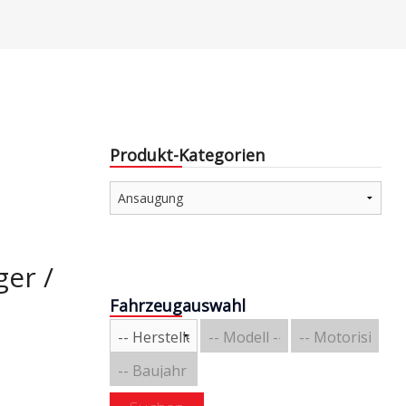
e & Aerodynamik
Über uns
triebe / Luft + Benzin
Versandarten
Zahlungsarten
e
Produkt-Kategorien
e
ger /
Fahrzeugauswahl