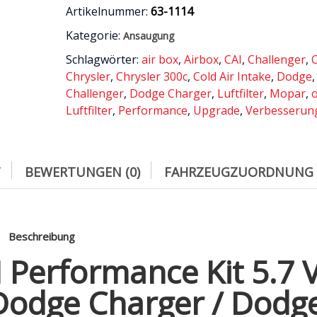
/
Artikelnummer:
63-1114
Chrysler
Kategorie:
Ansaugung
300C
/
Schlagwörter:
air box
,
Airbox
,
CAI
,
Challenger
,
Dodge
Chrysler
,
Chrysler 300c
,
Cold Air Intake
,
Dodge
Charger
Challenger
,
Dodge Charger
,
Luftfilter
,
Mopar
,
/
Luftfilter
,
Performance
,
Upgrade
,
Verbesserun
Dodge
Challenger
/
2011
T
BEWERTUNGEN (0)
FAHRZEUGZUORDNUNG
-2021
Menge
Beschreibung
 Performance Kit 5.7 V
 Dodge Charger / Dodg