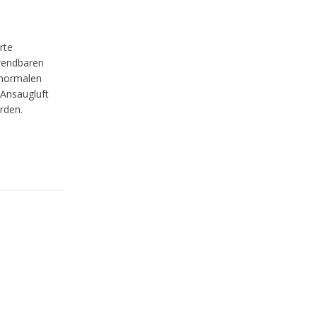
rte
wendbaren
 normalen
 Ansaugluft
rden.