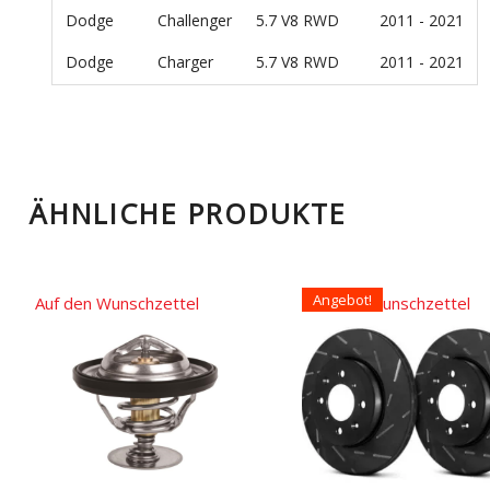
Dodge
Challenger
5.7 V8 RWD
2011 - 2021
Dodge
Charger
5.7 V8 RWD
2011 - 2021
ÄHNLICHE PRODUKTE
Angebot!
Auf den Wunschzettel
Auf den Wunschzettel