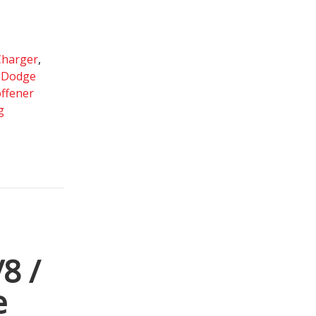
Charger
,
,
Dodge
offener
g
8 /
e