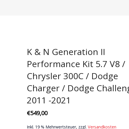
Domstreben
Bremsenkits | Scheiben & Beläge
Aerodynamik
Karosseri
Fahrwerke
Bremsscheiben
Karosserie
Ansaugung
Motor + Ge
Gewindefahrwerke
Ersatzteile
Getriebe
Wartungssets
Pflege
Koppelstangen
Motor
Zündkerzen
Spezialteil
K & N Generation II
Querlenker
Zündkerzen
US Lifestyl
Performance Kit 5.7 V8 /
Stabilisatoren
Chrysler 300C / Dodge
Stoßdämpfer
Charger / Dodge Challen
2011 -2021
€
549,00
Inkl. 19 % Mehrwertsteuer, zzgl.
Versandkosten