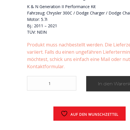
K & N Generation II Performance Kit
Fahrzeug: Chrysler 300C / Dodge Charger / Dodge Cha
Motor: 5.7i
Bj.: 2011 – 2021
TÜV: NEIN
Produkt muss nachbestellt werden. Die Lieferze
variiert. Falls du einen ungefähren Liefertermi
möchtest, schick uns einfach eine Mail oder nu
Kontaktformular.
K
In den Waren
&
N
Generation
II
Performance
AUF DEN WUNSCHZETTEL
Kit
5.7
V8