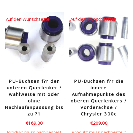
weist
mehrere
Auf den Wunschzettel
Auf den Wunschzettel
Varianten
auf.
Die
Optionen
können
auf
der
Produktseite
gewählt
PU-Buchsen f?r den
PU-Buchsen f?r die
werden
unteren Querlenker /
innere
wahlweise mit oder
Aufnahmepunkte des
ohne
oberen Querlenkers /
Nachlaufanpassung bis
Vorderachse /
zu ?1
Chrysler 300c
€
169,00
€
209,00
Produkt muss nachbestellt
Produkt muss nachbestellt