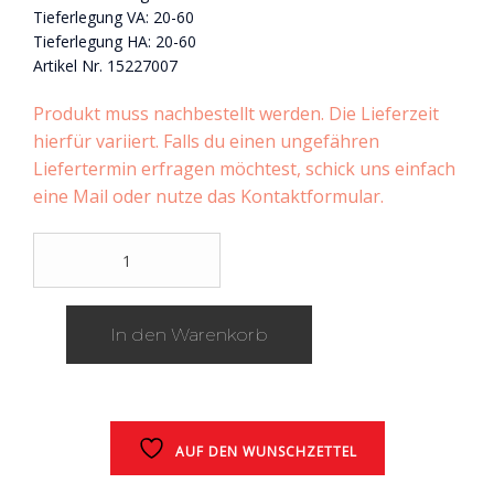
Tieferlegung VA: 20-60
Tieferlegung HA: 20-60
Artikel Nr. 15227007
Produkt muss nachbestellt werden. Die Lieferzeit
hierfür variiert. Falls du einen ungefähren
Liefertermin erfragen möchtest, schick uns einfach
eine Mail oder nutze das Kontaktformular.
KW
Gewindefahrwerk
Variante
2
In den Warenkorb
INOX
CHRYSLER
300C
&
Dodge
Magnum
AUF DEN WUNSCHZETTEL
/