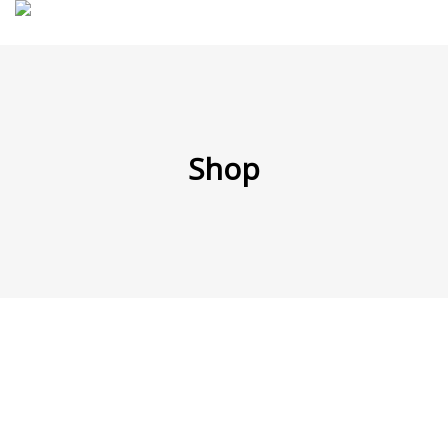
MENÜ
Shop
Products
search
Mein Fuhrpark
Mein Konto
Nach Baugruppen
Wunschliste
Blog