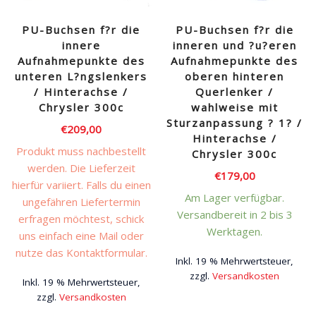
PU-Buchsen f?r die
PU-Buchsen f?r die
innere
inneren und ?u?eren
Aufnahmepunkte des
Aufnahmepunkte des
unteren L?ngslenkers
oberen hinteren
/ Hinterachse /
Querlenker /
Chrysler 300c
wahlweise mit
Sturzanpassung ? 1? /
€
209,00
Hinterachse /
Produkt muss nachbestellt
Chrysler 300c
werden. Die Lieferzeit
€
179,00
hierfür variiert. Falls du einen
Am Lager verfügbar.
ungefähren Liefertermin
Versandbereit in 2 bis 3
erfragen möchtest, schick
Werktagen.
uns einfach eine Mail oder
nutze das Kontaktformular.
Inkl. 19 % Mehrwertsteuer,
zzgl.
Versandkosten
Inkl. 19 % Mehrwertsteuer,
Dieses
zzgl.
Versandkosten
Produkt