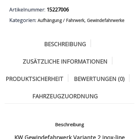
6Zyl.
Benzin
Artikelnummer:
15227006
Heckantrieb/
Kategorien:
,
Aufhängung / Fahrwerk
Gewindefahrwerke
2004
-
2010
Menge
BESCHREIBUNG
ZUSÄTZLICHE INFORMATIONEN
PRODUKTSICHERHEIT
BEWERTUNGEN (0)
FAHRZEUGZUORDNUNG
Beschreibung
KW Gewindefahrwerk Variante 2 inox-line