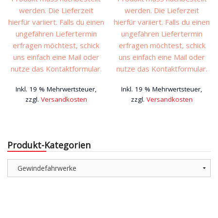
werden. Die Lieferzeit
werden. Die Lieferzeit
hierfür variiert. Falls du einen
hierfür variiert. Falls du einen
ungefähren Liefertermin
ungefähren Liefertermin
erfragen möchtest, schick
erfragen möchtest, schick
uns einfach eine Mail oder
uns einfach eine Mail oder
nutze das Kontaktformular.
nutze das Kontaktformular.
Inkl. 19 % Mehrwertsteuer,
Inkl. 19 % Mehrwertsteuer,
zzgl.
Versandkosten
zzgl.
Versandkosten
Dieses
Produkt
weist
Produkt-Kategorien
mehrere
Varianten
auf.
Die
Optionen
können