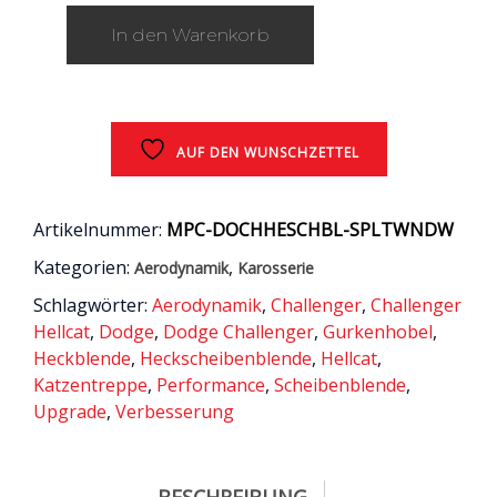
V.2
In den Warenkorb
wahlweise
schwarz
matt
oder
schwarz
gl?
AUF DEN WUNSCHZETTEL
nzend
/
Dodge
Artikelnummer:
MPC-DOCHHESCHBL-SPLTWNDW
Challenger
Kategorien:
,
Aerodynamik
Karosserie
/
2008
Schlagwörter:
Aerodynamik
,
Challenger
,
Challenger
-
Hellcat
,
Dodge
,
Dodge Challenger
,
Gurkenhobel
,
2021
Heckblende
,
Heckscheibenblende
,
Hellcat
,
Menge
Katzentreppe
,
Performance
,
Scheibenblende
,
Upgrade
,
Verbesserung