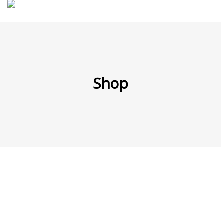
MENÜ
Shop
Products
search
Mein Fuhrpark
Mein Konto
Nach Baugruppen
Wunschliste
Blog