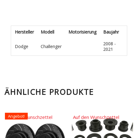
Hersteller
Modell
Motorisierung
Baujahr
2008 -
Dodge
Challenger
2021
ÄHNLICHE PRODUKTE
Angebot!
Auf den Wunschzettel
Auf den Wunschzettel