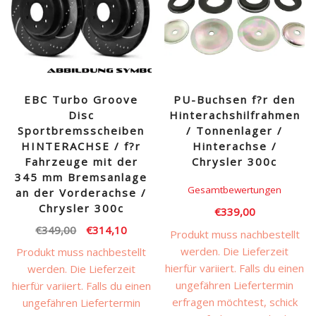
EBC Turbo Groove
PU-Buchsen f?r den
Disc
Hinterachshilfrahmen
Sportbremsscheiben
/ Tonnenlager /
HINTERACHSE / f?r
Hinterachse /
Fahrzeuge mit der
Chrysler 300c
345 mm Bremsanlage
Gesamtbewertungen
an der Vorderachse /
Chrysler 300c
€
339,00
Ursprünglicher
Aktueller
€
349,00
€
314,10
Produkt muss nachbestellt
Preis
Preis
werden. Die Lieferzeit
Produkt muss nachbestellt
war:
ist:
hierfür variiert. Falls du einen
werden. Die Lieferzeit
€349,00
€314,10.
ungefähren Liefertermin
hierfür variiert. Falls du einen
erfragen möchtest, schick
ungefähren Liefertermin