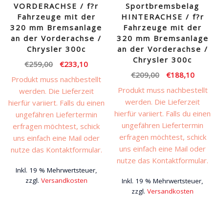
VORDERACHSE / f?r
Sportbremsbelag
Fahrzeuge mit der
HINTERACHSE / f?r
320 mm Bremsanlage
Fahrzeuge mit der
an der Vorderachse /
320 mm Bremsanlage
Chrysler 300c
an der Vorderachse /
Chrysler 300c
Ursprünglicher
Aktueller
€
259,00
€
233,10
Ursprünglicher
Aktuell
€
209,00
€
188,10
Preis
Preis
Produkt muss nachbestellt
Preis
Preis
war:
ist:
Produkt muss nachbestellt
werden. Die Lieferzeit
war:
ist:
€259,00
€233,10.
werden. Die Lieferzeit
hierfür variiert. Falls du einen
€209,00
€188,1
hierfür variiert. Falls du einen
ungefähren Liefertermin
ungefähren Liefertermin
erfragen möchtest, schick
erfragen möchtest, schick
uns einfach eine Mail oder
uns einfach eine Mail oder
nutze das Kontaktformular.
nutze das Kontaktformular.
Inkl. 19 % Mehrwertsteuer,
zzgl.
Versandkosten
Inkl. 19 % Mehrwertsteuer,
zzgl.
Versandkosten