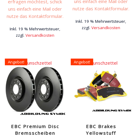
uns einfach eine Mail oder
erfragen möchtest, schick
nutze das Kontaktformular.
uns einfach eine Mail oder
nutze das Kontaktformular.
Inkl. 19 % Mehrwertsteuer,
zzgl.
Versandkosten
Inkl. 19 % Mehrwertsteuer,
zzgl.
Versandkosten
Angebot!
Angebot!
Auf den Wunschzettel
Auf den Wunschzettel
EBC Premium Disc
EBC Brakes
Bremsscheiben
Yellowstuff