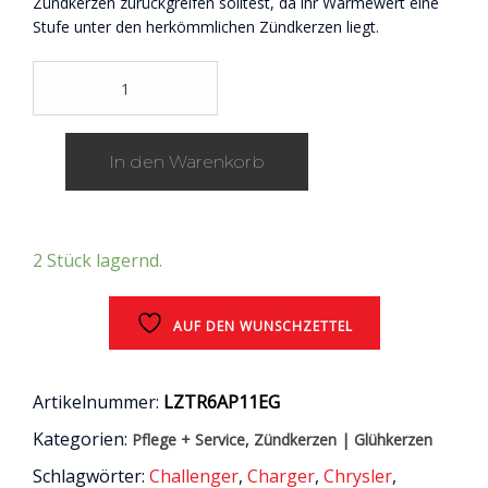
Zündkerzen zurückgreifen solltest, da ihr Wärmewert eine
Stufe unter den herkömmlichen Zündkerzen liegt.
NGK
Laser
Platinum
Zündkerzen
In den Warenkorb
für
6.4
HEMI
/
Chrysler
2 Stück lagernd.
300c,
Jeep
Grand
AUF DEN WUNSCHZETTEL
Cherokee,
Dodge
Charger
Artikelnummer:
LZTR6AP11EG
&
Challenger
Kategorien:
,
Pflege + Service
Zündkerzen | Glühkerzen
Menge
Schlagwörter:
Challenger
,
Charger
,
Chrysler
,