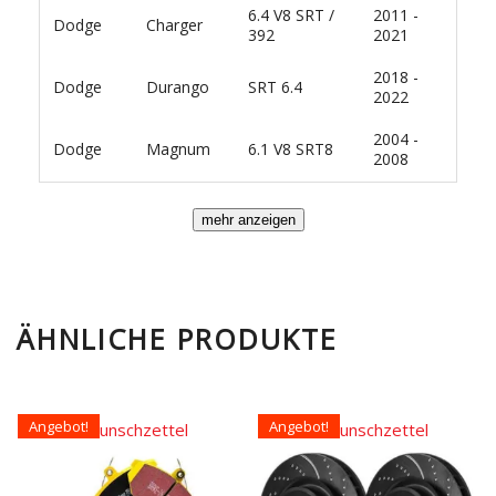
6.4 V8 SRT /
2011 -
Dodge
Charger
392
2021
2018 -
Dodge
Durango
SRT 6.4
2022
2004 -
Dodge
Magnum
6.1 V8 SRT8
2008
ÄHNLICHE PRODUKTE
Angebot!
Angebot!
Auf den Wunschzettel
Auf den Wunschzettel