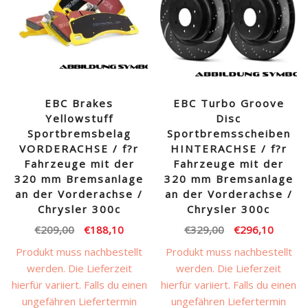
EBC Brakes
EBC Turbo Groove
Yellowstuff
Disc
Sportbremsbelag
Sportbremsscheiben
VORDERACHSE / f?r
HINTERACHSE / f?r
Fahrzeuge mit der
Fahrzeuge mit der
320 mm Bremsanlage
320 mm Bremsanlage
an der Vorderachse /
an der Vorderachse /
Chrysler 300c
Chrysler 300c
Ursprünglicher
Aktueller
Ursprünglicher
Aktuell
€
209,00
€
188,10
€
329,00
€
296,10
Preis
Preis
Preis
Preis
Produkt muss nachbestellt
Produkt muss nachbestellt
war:
ist:
war:
ist:
werden. Die Lieferzeit
werden. Die Lieferzeit
€209,00
€188,10.
€329,00
€296,1
hierfür variiert. Falls du einen
hierfür variiert. Falls du einen
ungefähren Liefertermin
ungefähren Liefertermin