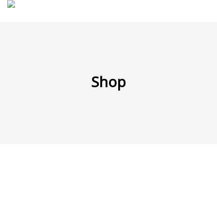
MENÜ
Shop
Products
search
Mein Fuhrpark
Mein Konto
Nach Baugruppen
Wunschliste
Blog