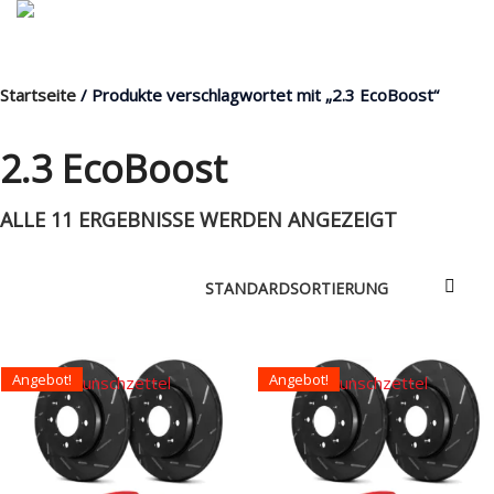
Startseite
/ Produkte verschlagwortet mit „2.3 EcoBoost“
MENÜ
2.3 EcoBoost
ALLE 11 ERGEBNISSE WERDEN ANGEZEIGT
Products
search
Mein Fuhrpark
Mein Konto
Angebot!
Angebot!
Nach Baugruppen
Auf den Wunschzettel
Auf den Wunschzettel
Wunschliste
Blog