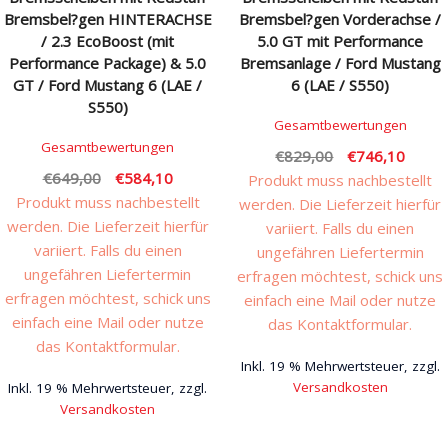
Bremsbel?gen HINTERACHSE
Bremsbel?gen Vorderachse /
/ 2.3 EcoBoost (mit
5.0 GT mit Performance
Performance Package) & 5.0
Bremsanlage / Ford Mustang
GT / Ford Mustang 6 (LAE /
6 (LAE / S550)
S550)
Gesamtbewertungen
Gesamtbewertungen
Ursprünglicher
Aktuel
€
829,00
€
746,10
Ursprünglicher
Aktueller
€
649,00
€
584,10
Preis
Preis
Produkt muss nachbestellt
Preis
Preis
Produkt muss nachbestellt
war:
ist:
werden. Die Lieferzeit hierfür
war:
ist:
werden. Die Lieferzeit hierfür
€829,00
€746,
variiert. Falls du einen
€649,00
€584,10.
variiert. Falls du einen
ungefähren Liefertermin
ungefähren Liefertermin
erfragen möchtest, schick uns
erfragen möchtest, schick uns
einfach eine Mail oder nutze
einfach eine Mail oder nutze
das Kontaktformular.
das Kontaktformular.
Inkl. 19 % Mehrwertsteuer, zzgl.
Versandkosten
Inkl. 19 % Mehrwertsteuer, zzgl.
Versandkosten