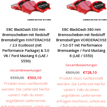
Rechtliches & Service
EBC BlackDash 330 mm
EBC BlackDash 380 mm
Bremsscheiben mit Redstuff
Bremsscheiben mit Redstuff
Bremsbel?gen HINTERACHSE
Bremsbel?gen VORDERACHSE
/ 2.3 EcoBoost (mit
/ 5.0 GT mit Performance
Performance Package) & 5.0
Bremsanlage / Ford Mustang
V8 / Ford Mustang 6 (LAE /
6 (LAE / S550)
S550)
Gesamtbewertungen
Gesamtbewertungen
Ursprünglicher
Aktuel
€
809,00
€
728,10
Ursprünglicher
Aktueller
€
559,00
€
503,10
Preis
Preis
Produkt muss nachbestellt
Preis
Preis
Produkt muss nachbestellt
war:
ist:
werden. Die Lieferzeit hierfür
war:
ist:
werden. Die Lieferzeit hierfür
€809,00
€728,
variiert. Falls du einen
€559,00
€503,10.
variiert. Falls du einen
ungefähren Liefertermin
ungefähren Liefertermin
erfragen möchtest, schick uns
erfragen möchtest, schick uns
einfach eine Mail oder nutze