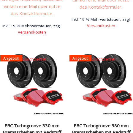
einfach eine Mail oder nutze
das Kontaktformular.
das Kontaktformular.
Inkl. 19 % Mehrwertsteuer, zzgl.
Versandkosten
Inkl. 19 % Mehrwertsteuer, zzgl.
Versandkosten
Angebot!
Angebot!
Auf den Wunschzettel
Auf den Wunschzettel
EBC Turbogroove 330 mm
EBC Turbogroove 380 mm
Bremsscheiben mit Redstuff
Bremsscheiben mit Redstuff