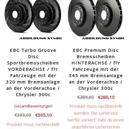
EBC Turbo Groove
EBC Premium Disc
Disc
Bremsscheiben
Sportbremsscheiben
HINTERACHSE / f?r
VORDERACHSE / f?r
Fahrzeuge mit der
Fahrzeuge mit der
345 mm Bremsanlage
320 mm Bremsanlage
an der Vorderachse /
an der Vorderachse /
Chrysler 300c
Chrysler 300c
Ursprünglicher
Aktuell
€
289,00
€
260,10
Preis
Preis
Produkt muss nachbestellt
Gesamtbewertungen
war:
ist:
werden. Die Lieferzeit
Ursprünglicher
Aktueller
€
339,00
€
305,10
€289,00
€260,1
hierfür variiert. Falls du einen
Preis
Preis
Produkt muss nachbestellt
ungefähren Liefertermin
war:
ist: