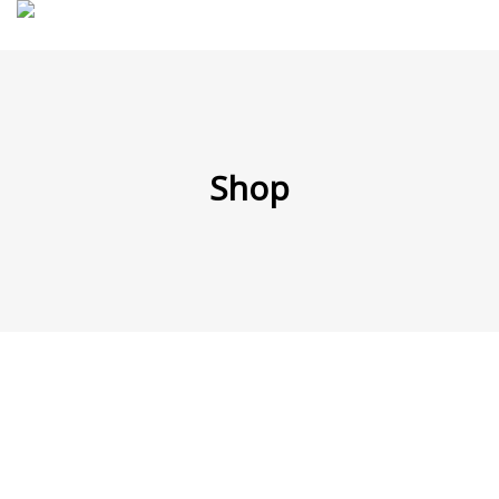
MENÜ
Shop
Products
search
Mein Fuhrpark
Mein Konto
Nach Baugruppen
Wunschliste
Blog