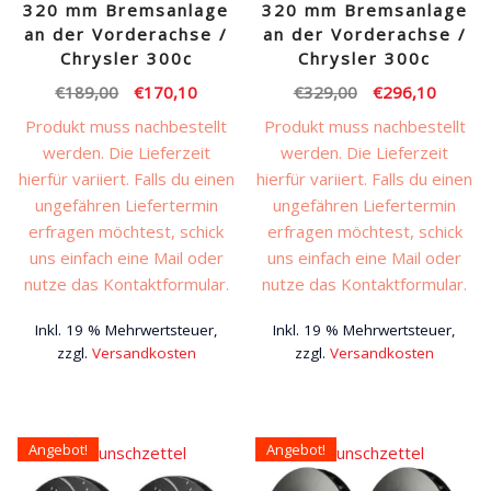
320 mm Bremsanlage
320 mm Bremsanlage
an der Vorderachse /
an der Vorderachse /
Chrysler 300c
Chrysler 300c
Ursprünglicher
Aktueller
Ursprünglicher
Aktuell
€
189,00
€
170,10
€
329,00
€
296,10
Preis
Preis
Preis
Preis
Produkt muss nachbestellt
Produkt muss nachbestellt
war:
ist:
war:
ist:
werden. Die Lieferzeit
werden. Die Lieferzeit
€189,00
€170,10.
€329,00
€296,1
hierfür variiert. Falls du einen
hierfür variiert. Falls du einen
ungefähren Liefertermin
ungefähren Liefertermin
erfragen möchtest, schick
erfragen möchtest, schick
uns einfach eine Mail oder
uns einfach eine Mail oder
nutze das Kontaktformular.
nutze das Kontaktformular.
Inkl. 19 % Mehrwertsteuer,
Inkl. 19 % Mehrwertsteuer,
zzgl.
Versandkosten
zzgl.
Versandkosten
Angebot!
Angebot!
Auf den Wunschzettel
Auf den Wunschzettel