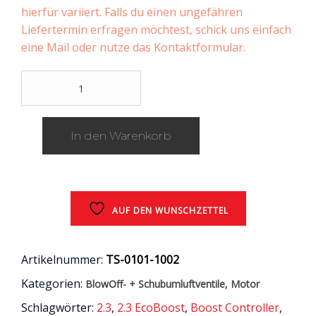
hierfür variiert. Falls du einen ungefähren
Liefertermin erfragen möchtest, schick uns einfach
eine Mail oder nutze das Kontaktformular.
Turbosmart
Boost-
Controller
/
In den Warenkorb
2.3
EcoBoost
/
Ford
Mustang
6
AUF DEN WUNSCHZETTEL
(LAE
/
S550)
Artikelnummer:
TS-0101-1002
Menge
Kategorien:
,
BlowOff- + Schubumluftventile
Motor
Schlagwörter:
2.3
,
2.3 EcoBoost
,
Boost Controller
,