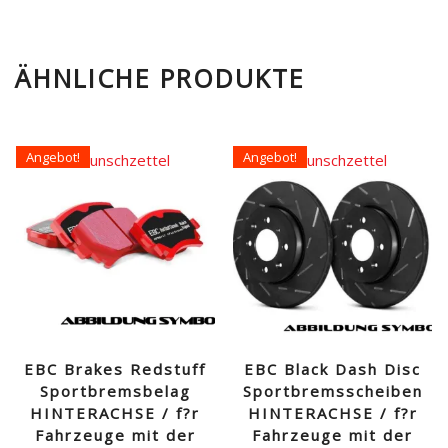
ÄHNLICHE PRODUKTE
Angebot!
Angebot!
Auf den Wunschzettel
Auf den Wunschzettel
EBC Brakes Redstuff
EBC Black Dash Disc
Sportbremsbelag
Sportbremsscheiben
HINTERACHSE / f?r
HINTERACHSE / f?r
Fahrzeuge mit der
Fahrzeuge mit der