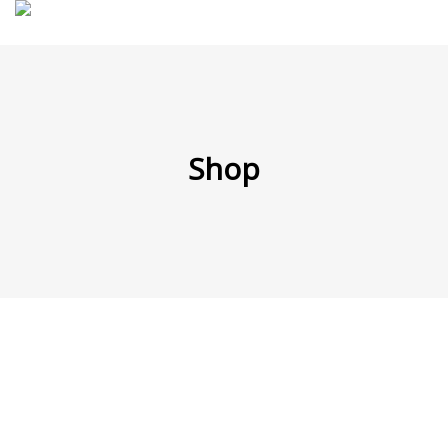
MENÜ
Shop
Products
search
Mein Fuhrpark
Mein Konto
Nach Baugruppen
Wunschliste
Blog