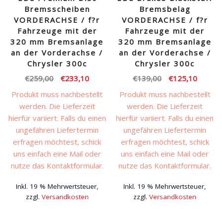
Bremsscheiben
Bremsbelag
VORDERACHSE / f?r
VORDERACHSE / f?r
Fahrzeuge mit der
Fahrzeuge mit der
320 mm Bremsanlage
320 mm Bremsanlage
an der Vorderachse /
an der Vorderachse /
Chrysler 300c
Chrysler 300c
Ursprünglicher
Aktueller
Ursprünglicher
Aktuell
€
259,00
€
233,10
€
139,00
€
125,10
Preis
Preis
Preis
Preis
Produkt muss nachbestellt
Produkt muss nachbestellt
war:
ist:
war:
ist:
werden. Die Lieferzeit
werden. Die Lieferzeit
€259,00
€233,10.
€139,00
€125,1
hierfür variiert. Falls du einen
hierfür variiert. Falls du einen
ungefähren Liefertermin
ungefähren Liefertermin
erfragen möchtest, schick
erfragen möchtest, schick
uns einfach eine Mail oder
uns einfach eine Mail oder
nutze das Kontaktformular.
nutze das Kontaktformular.
Inkl. 19 % Mehrwertsteuer,
Inkl. 19 % Mehrwertsteuer,
zzgl.
Versandkosten
zzgl.
Versandkosten