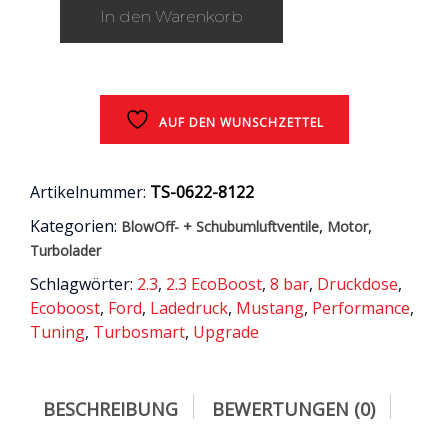
In den Warenkorb
/
0
Menge
AUF DEN WUNSCHZETTEL
Artikelnummer:
TS-0622-8122
Kategorien:
,
,
BlowOff- + Schubumluftventile
Motor
Turbolader
Schlagwörter:
2.3
,
2.3 EcoBoost
,
8 bar
,
Druckdose
,
Ecoboost
,
Ford
,
Ladedruck
,
Mustang
,
Performance
,
Tuning
,
Turbosmart
,
Upgrade
BESCHREIBUNG
BEWERTUNGEN (0)