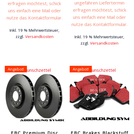
ungefähren Liefertermin
erfragen möchtest, schick
erfragen möchtest, schick
uns einfach eine Mail oder
uns einfach eine Mail oder
nutze das Kontaktformular.
nutze das Kontaktformular.
Inkl. 19 % Mehrwertsteuer,
zzgl.
Versandkosten
Inkl. 19 % Mehrwertsteuer,
zzgl.
Versandkosten
Angebot!
Angebot!
Auf den Wunschzettel
Auf den Wunschzettel
EBC Premium Disc
EBC Brakes Blackstuff