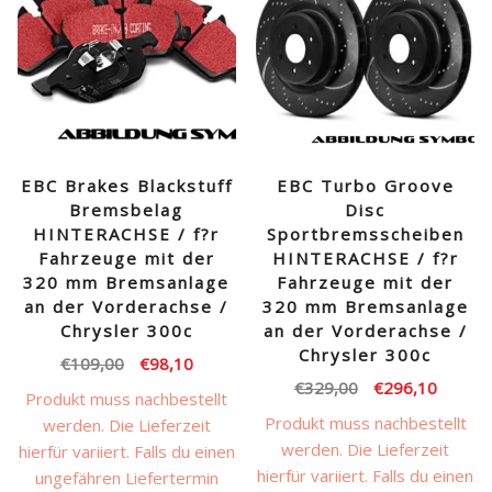
EBC Brakes Blackstuff
EBC Turbo Groove
Bremsbelag
Disc
HINTERACHSE / f?r
Sportbremsscheiben
Fahrzeuge mit der
HINTERACHSE / f?r
320 mm Bremsanlage
Fahrzeuge mit der
an der Vorderachse /
320 mm Bremsanlage
Chrysler 300c
an der Vorderachse /
Chrysler 300c
Ursprünglicher
Aktueller
€
109,00
€
98,10
Ursprünglicher
Aktuell
€
329,00
€
296,10
Preis
Preis
Produkt muss nachbestellt
Preis
Preis
war:
ist:
Produkt muss nachbestellt
werden. Die Lieferzeit
war:
ist:
€109,00
€98,10.
werden. Die Lieferzeit
hierfür variiert. Falls du einen
€329,00
€296,1
hierfür variiert. Falls du einen
ungefähren Liefertermin