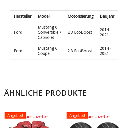
Hersteller
Modell
Motorisierung
Baujahr
Mustang 6
2014 -
Ford
Convertible /
2.3 EcoBoost
2021
Cabriolet
Mustang 6
2014 -
Ford
2.3 EcoBoost
Coupé
2021
ÄHNLICHE PRODUKTE
Angebot!
Angebot!
Auf den Wunschzettel
Auf den Wunschzettel