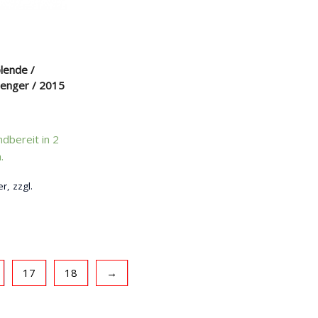
lende /
lenger / 2015
dbereit in 2
.
r, zzgl.
17
18
→