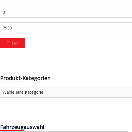
Min.
Preis
Max.
Preis
Filter
Produkt-Kategorien
Fahrzeugauswahl