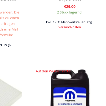
€
29,00
 werden. Die
2 Stück lagernd.
alls du einen
Inkl. 19 % Mehrwertsteuer, zzgl.
 erfragen
Versandkosten
ch eine Mail
formular.
r, zzgl.
Auf den Wunschzettel