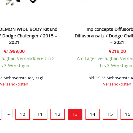
 DEMON WIDE BODY Kit und
mp concepts Diffusorb
/ Dodge Challenger / 2015 –
Diffusoransatz / Dodge Chal
2021
– 2021
€
1.999,00
€
219,00
fügbar. Versandbereit in 2
Am Lager verfügbar. Versan
is 3 Werktagen.
bis 3 Werktagen
 % Mehrwertsteuer, zzgl.
Inkl. 19 % Mehrwertsteue
Versandkosten
Versandkosten
…
10
11
12
13
14
15
16