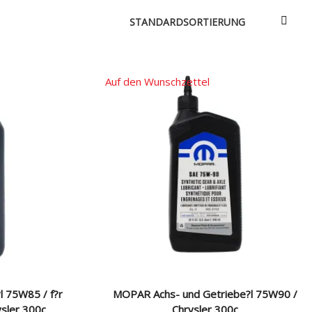
e & Aerodynamik
Über uns
triebe / Luft + Benzin
Versandarten
Zahlungsarten
Auf den Wunschzettel
e
e
 75W85 / f?r
MOPAR Achs- und Getriebe?l 75W90 /
ysler 300c
Chrysler 300c