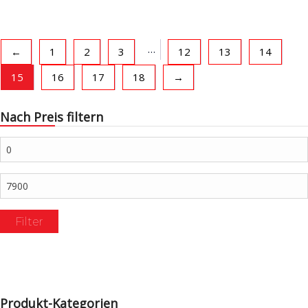
…
←
1
2
3
12
13
14
15
16
17
18
→
Nach Preis filtern
Min.
Preis
Max.
Preis
Filter
Produkt-Kategorien