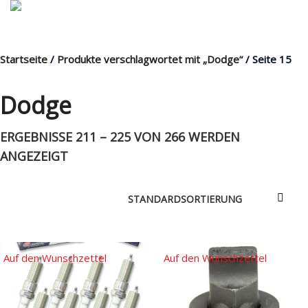
Startseite
/
Produkte verschlagwortet mit „Dodge“
/ Seite 15
MENÜ
Dodge
ERGEBNISSE 211 – 225 VON 266 WERDEN
Products
search
ANGEZEIGT
Mein Fuhrpark
Mein Konto
Nach Baugruppen
Auf den Wunschzettel
Auf den Wunschzettel
Wunschliste
Blog