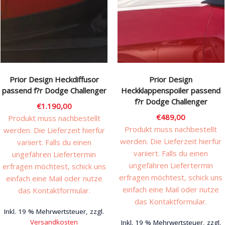
Prior Design Heckdiffusor
Prior Design
passend f?r Dodge Challenger
Heckklappenspoiler passend
f?r Dodge Challenger
€
1.190,00
€
489,00
Produkt muss nachbestellt
Produkt muss nachbestellt
werden. Die Lieferzeit hierfür
werden. Die Lieferzeit hierfür
variiert. Falls du einen
variiert. Falls du einen
ungefähren Liefertermin
ungefähren Liefertermin
erfragen möchtest, schick uns
erfragen möchtest, schick uns
einfach eine Mail oder nutze
einfach eine Mail oder nutze
das Kontaktformular.
das Kontaktformular.
Inkl. 19 % Mehrwertsteuer, zzgl.
Versandkosten
Inkl. 19 % Mehrwertsteuer, zzgl.