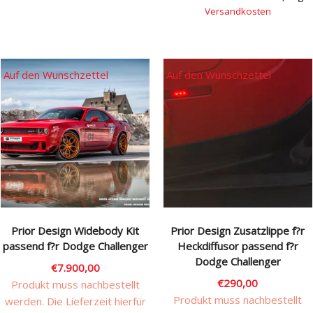
Versandkosten
Auf den Wunschzettel
Auf den Wunschzettel
Prior Design Widebody Kit
Prior Design Zusatzlippe f?r
passend f?r Dodge Challenger
Heckdiffusor passend f?r
Dodge Challenger
€
7.900,00
€
290,00
Produkt muss nachbestellt
Produkt muss nachbestellt
werden. Die Lieferzeit hierfür