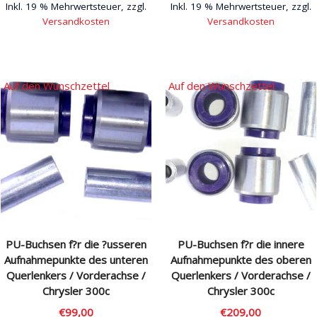
Inkl. 19 % Mehrwertsteuer, zzgl.
Inkl. 19 % Mehrwertsteuer, zzgl.
Versandkosten
Versandkosten
Dieses
Dieses
Produkt
Produkt
weist
weist
Auf den Wunschzettel
Auf den Wunschzettel
mehrere
mehrere
Varianten
Varianten
auf.
auf.
Die
Die
Optionen
Optionen
können
können
auf
auf
der
der
Produktseite
Produktseite
PU-Buchsen f?r die ?usseren
PU-Buchsen f?r die innere
gewählt
gewählt
Aufnahmepunkte des unteren
Aufnahmepunkte des oberen
werden
werden
Querlenkers / Vorderachse /
Querlenkers / Vorderachse /
Chrysler 300c
Chrysler 300c
€
99,00
€
209,00