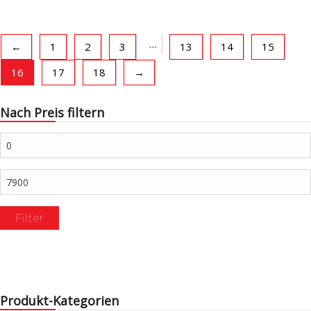
…
←
1
2
3
13
14
15
16
17
18
→
Nach Preis filtern
Min.
Preis
Max.
Preis
Filter
Produkt-Kategorien