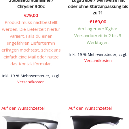
Stabilisatoraufnahme /
Zugstrebe / wahlweise mit
werden
werden
Chrysler 300c
oder ohne Sturzanpassung bis
zu ?1
€
79,00
€
169,00
Produkt muss nachbestellt
Am Lager verfügbar.
werden. Die Lieferzeit hierfür
Versandbereit in 2 bis 3
variiert. Falls du einen
Werktagen.
ungefähren Liefertermin
erfragen möchtest, schick uns
Inkl. 19 % Mehrwertsteuer, zzgl.
einfach eine Mail oder nutze
Versandkosten
das Kontaktformular.
Dieses
Inkl. 19 % Mehrwertsteuer, zzgl.
Produkt
Versandkosten
weist
mehrere
Dieses
Varianten
Produkt
auf.
weist
Auf den Wunschzettel
Auf den Wunschzettel
Die
mehrere
Optionen
Varianten
können
auf.