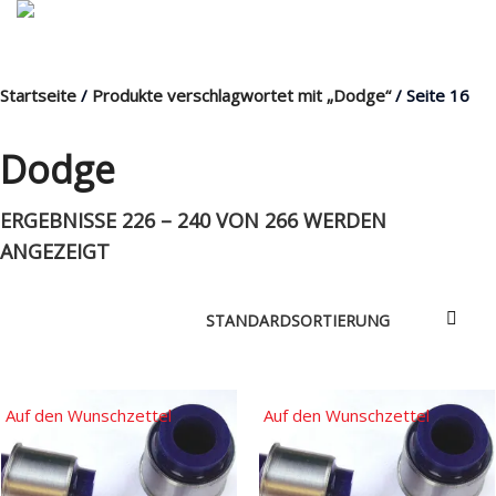
Startseite
/
Produkte verschlagwortet mit „Dodge“
/ Seite 16
MENÜ
Dodge
ERGEBNISSE 226 – 240 VON 266 WERDEN
Products
search
ANGEZEIGT
Mein Fuhrpark
Mein Konto
Nach Baugruppen
Auf den Wunschzettel
Auf den Wunschzettel
Wunschliste
Blog