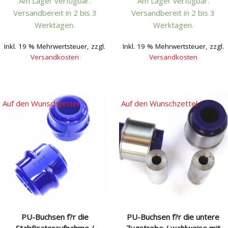
Am Lager verfügbar.
Am Lager verfügbar.
Versandbereit in 2 bis 3
Versandbereit in 2 bis 3
Werktagen.
Werktagen.
Inkl. 19 % Mehrwertsteuer, zzgl.
Inkl. 19 % Mehrwertsteuer, zzgl.
Versandkosten
Versandkosten
Dieses
Dieses
Produkt
Produkt
weist
weist
Auf den Wunschzettel
Auf den Wunschzettel
mehrere
mehrere
Varianten
Varianten
auf.
auf.
Die
Die
Optionen
Optionen
können
können
auf
auf
der
der
Produktseite
Produktseite
PU-Buchsen f?r die
PU-Buchsen f?r die untere
gewählt
gewählt