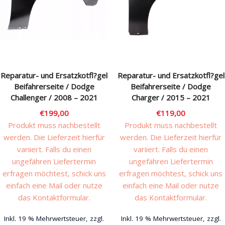
auf
Die
der
Optionen
Produktseite
können
gewählt
auf
werden
der
Produktseite
Reparatur- und Ersatzkotfl?gel
Reparatur- und Ersatzkotfl?gel
gewählt
Beifahrerseite / Dodge
Beifahrerseite / Dodge
werden
Challenger / 2008 – 2021
Charger / 2015 – 2021
€
199,00
€
119,00
Produkt muss nachbestellt
Produkt muss nachbestellt
werden. Die Lieferzeit hierfür
werden. Die Lieferzeit hierfür
variiert. Falls du einen
variiert. Falls du einen
ungefähren Liefertermin
ungefähren Liefertermin
erfragen möchtest, schick uns
erfragen möchtest, schick uns
einfach eine Mail oder nutze
einfach eine Mail oder nutze
das Kontaktformular.
das Kontaktformular.
Inkl. 19 % Mehrwertsteuer, zzgl.
Inkl. 19 % Mehrwertsteuer, zzgl.