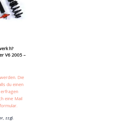
werk h?
er V6 2005 –
 werden. Die
alls du einen
 erfragen
ch eine Mail
formular.
r, zzgl.