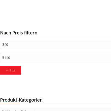
Nach Preis filtern
Min.
Preis
Max.
Preis
Filter
Produkt-Kategorien