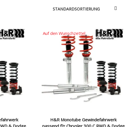
e & Aerodynamik
Über uns
triebe / Luft + Benzin
Versandarten
Zahlungsarten
Auf den Wunschzettel
e
e
fahrwerk
H&R Monotube Gewindefahrwerk
C RWD & Dodge
passend f?r Chrysler 300 C RWD & Dodge