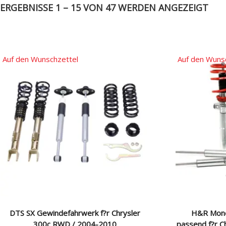
ERGEBNISSE 1 – 15 VON 47 WERDEN ANGEZEIGT
Auf den Wunschzettel
Auf den Wuns
DTS SX Gewindefahrwerk f?r Chrysler
H&R Mono
300c RWD / 2004-2010
passend f?r C