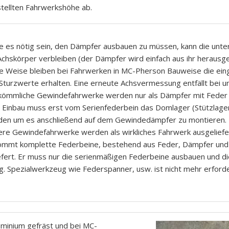
tellten Fahrwerkshöhe ab.
te es nötig sein, den Dämpfer ausbauen zu müssen, kann die un
chskörper verbleiben (der Dämpfer wird einfach aus ihr herausge
e Weise bleiben bei Fahrwerken in MC-Pherson Bauweise die eing
Sturzwerte erhalten. Eine erneute Achsvermessung entfällt bei 
ömmliche Gewindefahrwerke werden nur als Dämpfer mit Feder a
Einbau muss erst vom Serienfederbein das Domlager (Stützlage
en um es anschließend auf dem Gewindedämpfer zu montieren.
re Gewindefahrwerke werden als wirkliches Fahrwerk ausgeliefe
mmt komplette Federbeine, bestehend aus Feder, Dämpfer un
efert. Er muss nur die serienmäßigen Federbeine ausbauen und d
ig. Spezialwerkzeug wie Federspanner, usw. ist nicht mehr erforder
luminium gefräst und bei MC-