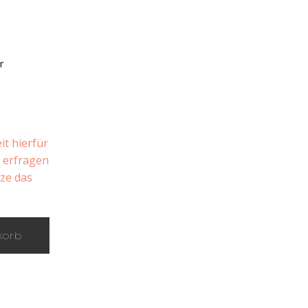
r
it hierfür
n erfragen
tze das
korb