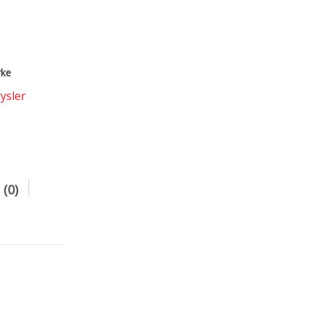
rke
ysler
(0)