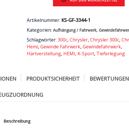
AUF DEN WUNSCHZETTEL
300c
V8
RWD
2011
Artikelnummer:
KS-GF-3344-1
-
Kategorien:
,
Aufhängung / Fahrwerk
Gewindefahrwe
heute
Menge
Schlagwörter:
300c
,
Chrysler
,
Chrysler 300c
,
Chr
Hemi
,
Gewinde Fahrwerk
,
Gewindefahrwerk
,
Härtverstellung
,
HEMI
,
K-Sport
,
Tieferlegung
TIONEN
PRODUKTSICHERHEIT
BEWERTUNGEN 
ZEUGZUORDNUNG
Beschreibung