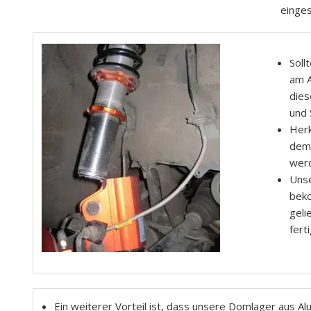
einges
Soll
am A
dies
und 
Herk
dem 
werd
Unse
beko
geli
fert
Ein weiterer Vorteil ist, dass unsere Domlager aus A