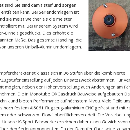
 sind. Sie sind damit steif und sorgen
ntfalten kann. Bei Seriendomlagern ist
sind sie meist weicher als die meisten
trolliert mit. Bei unserem System wird
Einheit geschluckt. Dies erhöht die
kannten Maße. Das gesamte Handling, die
 von unseren Uniball-Aluminiumdomlagern.
mpfercharakteristik lässt sich in 36 Stufen über die kombinierte
/Zugstufeneinstellung auf jeden Einsatzzweck abstimmen. Für vers
it möglich, neben der Höhenverstellung auch Änderungen am Fa
nehmen. Die in Monotube Öl/Gasdruck Bauweise aufgebauten Dä
chnik und bieten Performance auf höchstem Niveu. Viele Teile u
us hoch festem Al6061 Flugzeug-aluminium CNC gefräst und mit 
em oder schwarzem Eloxal oberflächenveredelt. Die Verarbeitung
. Unsere K-Sport Fahrwerke erreichen daher einen Gewichtsvorte
ber den Serienkomponenten. Da der Dämpfer über seine gesam