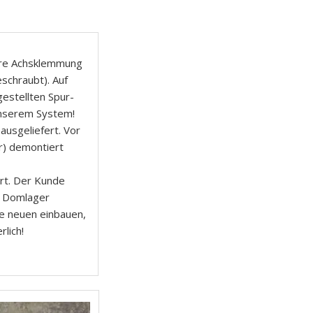
tere Achsklemmung
schraubt). Auf
estellten Spur-
unserem System!
usgeliefert. Vor
r) demontiert
rt. Der Kunde
d Domlager
ie neuen einbauen,
lich!