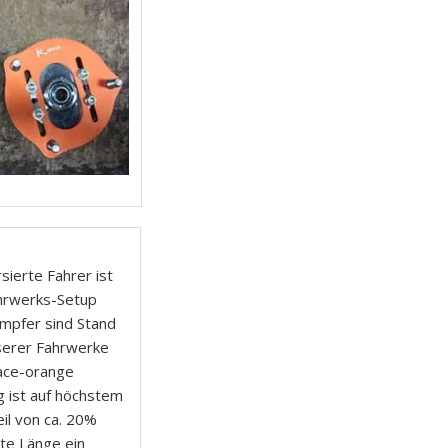
ierte Fahrer ist
hrwerks-Setup
mpfer sind Stand
nserer Fahrwerke
race-orange
 ist auf höchstem
il von ca. 20%
te Länge ein