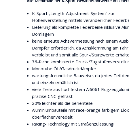
Alle Merkmale der K-Sport Gewindefahrwerke im Überbl
K-Sport „Length-Adjustment-System“ zur
Höhenverstellung mittels veränderlicher Federb
Lieferung als komplette Federbeine inklusive Alu
Domlagern
keine erneute Achsvermessung nach einem Ausb
Dämpfer erforderlich, da Achsklemmung am Fah
verbleibt und somit alle Spur-/Sturzwerte erhalt
36-fache kombinierte Druck-/Zugstufenverstellu
Monotube ÖL/Gasdruckdämpfer
wartungsfreundliche Bauweise, da jedes Teil de
und einzeln erhältlich ist
viele Teile aus hochfestem Al6061 Flugzeugalum
präzise CNC-gefräst
20% leichter als die Serienteile
Aluminiumbauteile mit race-orange farbigem Elox
oberflächenveredelt
Racing-Technology mit Straßenzulassung!