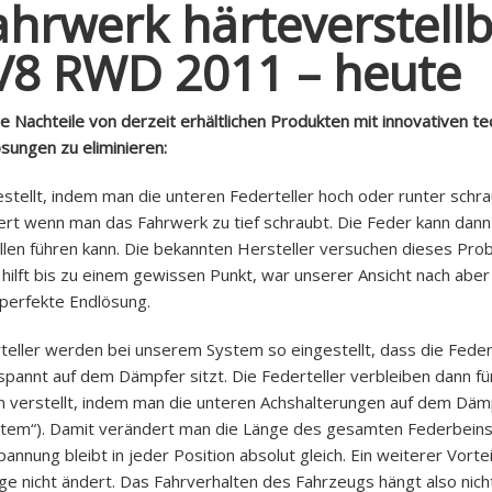
hrwerk härteverstell
 V8 RWD 2011 – heute
 Nachteile von derzeit erhältlichen Produkten mit innovativen te
sungen zu eliminieren:
ellt, indem man die unteren Federteller hoch oder runter schra
iert wenn man das Fahrwerk zu tief schraubt. Die Feder kann dann
ällen führen kann. Die bekannten Hersteller versuchen dieses Pro
ft bis zu einem gewissen Punkt, war unserer Ansicht nach aber 
perfekte Endlösung.
teller werden bei unserem System so eingestellt, dass die Feder
pannt auf dem Dämpfer sitzt. Die Federteller verbleiben dann fü
n verstellt, indem man die unteren Achshalterungen auf dem Däm
tem“). Damit verändert man die Länge des gesamten Federbeins 
nung bleibt in jeder Position absolut gleich. Ein weiterer Vorteil
e nicht ändert. Das Fahrverhalten des Fahrzeugs hängt also nich