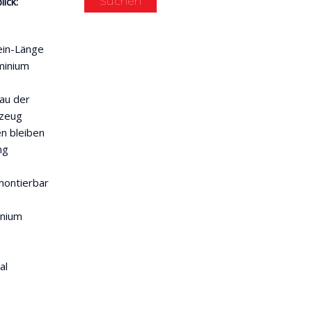
Suchen
ick:
ein-Länge
minium
au der
rzeug
en bleiben
ng
montierbar
inium
al