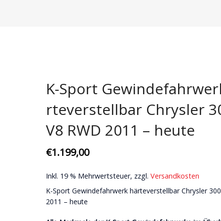
Domstreben
Bremsenkits | Scheiben & Beläge
Aerodynamik
Karosseri
Fahrwerke
Bremsscheiben
Karosserie
Ansaugung
Motor + Ge
Gewindefahrwerke
Ersatzteile
Getriebe
Wartungssets
Pflege
Koppelstangen
Motor
Zündkerzen
Spezialteil
K-Sport Gewindefahrwer
Querlenker
Zündkerzen
US Lifestyl
rteverstellbar Chrysler 3
Stabilisatoren
V8 RWD 2011 – heute
Stoßdämpfer
€
1.199,00
Inkl. 19 % Mehrwertsteuer, zzgl.
Versandkosten
K-Sport Gewindefahrwerk härteverstellbar Chrysler 3
2011 – heute