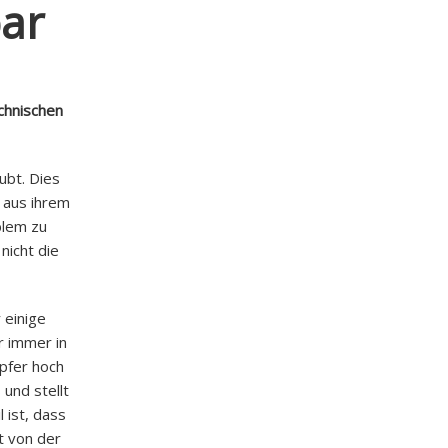
bar
chnischen
ubt. Dies
 aus ihrem
blem zu
nicht die
 einige
r immer in
pfer hoch
und stellt
 ist, dass
t von der