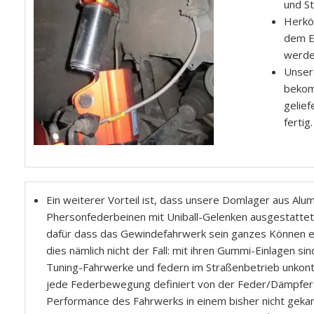
und S
Herkö
dem E
werde
Unser
bekom
gelief
fertig
Ein weiterer Vorteil ist, dass unsere Domlager aus Alu
Phersonfederbeinen mit Uniball-Gelenken ausgestattet s
dafür dass das Gewindefahrwerk sein ganzes Können ent
dies nämlich nicht der Fall: mit ihren Gummi-Einlagen si
Tuning-Fahrwerke und federn im Straßenbetrieb unkontr
jede Federbewegung definiert von der Feder/Dämpfer-E
Performance des Fahrwerks in einem bisher nicht geka