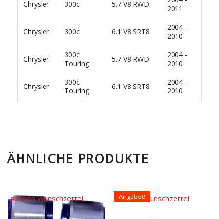
Chrysler
300c
5.7 V8 RWD
2011
2004 -
Chrysler
300c
6.1 V8 SRT8
2010
300c
2004 -
Chrysler
5.7 V8 RWD
Touring
2010
300c
2004 -
Chrysler
6.1 V8 SRT8
Touring
2010
ÄHNLICHE PRODUKTE
Angebot!
Auf den Wunschzettel
Auf den Wunschzettel