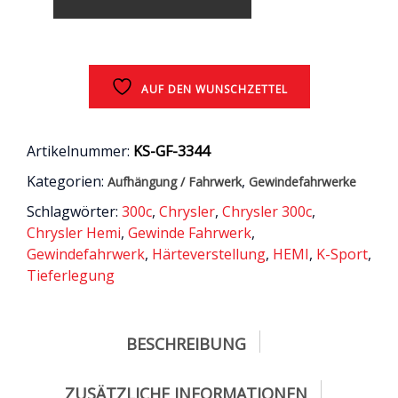
Chrysler
300c
V8
RWD
2004
AUF DEN WUNSCHZETTEL
-
2011
Menge
Artikelnummer:
KS-GF-3344
Kategorien:
,
Aufhängung / Fahrwerk
Gewindefahrwerke
Schlagwörter:
300c
,
Chrysler
,
Chrysler 300c
,
Chrysler Hemi
,
Gewinde Fahrwerk
,
Gewindefahrwerk
,
Härteverstellung
,
HEMI
,
K-Sport
,
Tieferlegung
BESCHREIBUNG
ZUSÄTZLICHE INFORMATIONEN