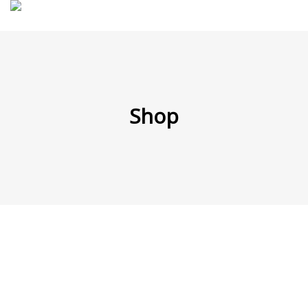
MENÜ
Shop
Products
search
Mein Fuhrpark
Mein Konto
Nach Baugruppen
Wunschliste
Blog