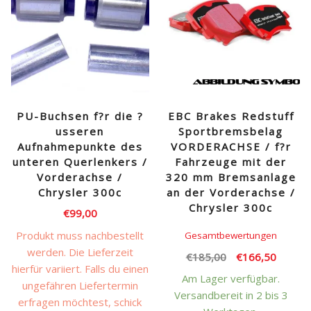
PU-Buchsen f?r die ?
EBC Brakes Redstuff
usseren
Sportbremsbelag
Aufnahmepunkte des
VORDERACHSE / f?r
unteren Querlenkers /
Fahrzeuge mit der
Vorderachse /
320 mm Bremsanlage
Chrysler 300c
an der Vorderachse /
Chrysler 300c
€
99,00
Produkt muss nachbestellt
Gesamtbewertungen
werden. Die Lieferzeit
Ursprünglicher
Aktuell
€
185,00
€
166,50
hierfür variiert. Falls du einen
Preis
Preis
Am Lager verfügbar.
ungefähren Liefertermin
war:
ist:
Versandbereit in 2 bis 3
erfragen möchtest, schick
€185,00
€166,5