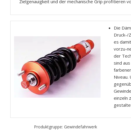
Zielgenauigkeit und der mechanische Grip profitieren 
Die Dämp
Druck-/Z
es dami
vorzu-n
der Tech
sind aus
farbenem
Niveau. 
gegenüb
Gewinde 
einzeln 
gestalte
Produktgruppe: Gewindefahrwerk