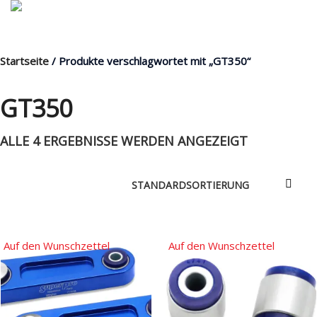
Startseite
/ Produkte verschlagwortet mit „GT350“
MENÜ
GT350
ALLE 4 ERGEBNISSE WERDEN ANGEZEIGT
Products
search
Mein Fuhrpark
Mein Konto
Nach Baugruppen
Auf den Wunschzettel
Auf den Wunschzettel
Wunschliste
Blog