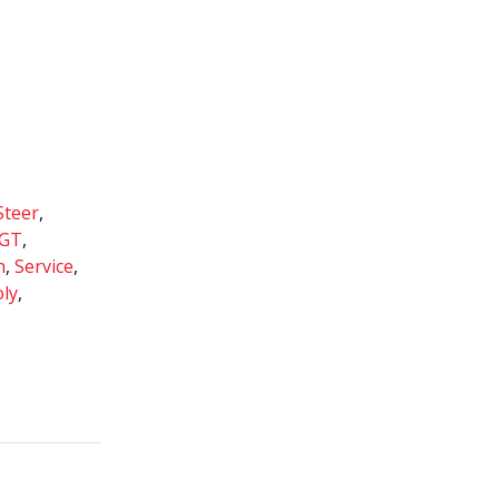
teer
,
GT
,
n
,
Service
,
ly
,