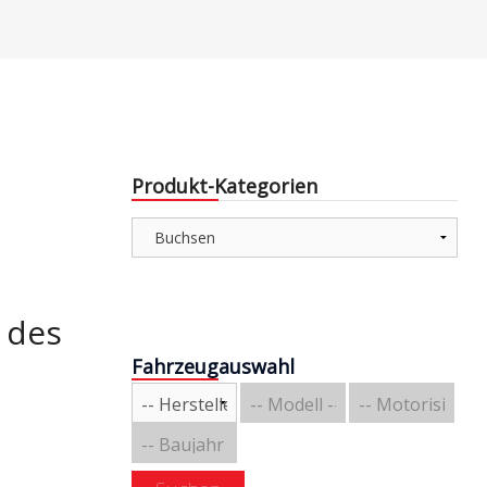
e & Aerodynamik
Über uns
triebe / Luft + Benzin
Versandarten
Zahlungsarten
e
Produkt-Kategorien
e
 des
Fahrzeugauswahl