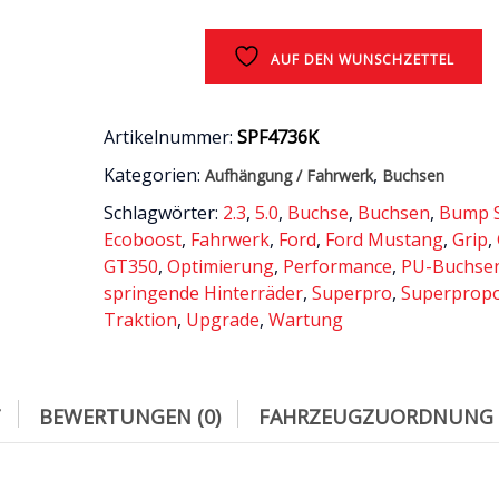
-
karosserieseitige
AUF DEN WUNSCHZETTEL
Buchse
des
unteren
vorderen
Artikelnummer:
SPF4736K
Querlenkers
Kategorien:
,
Aufhängung / Fahrwerk
Buchsen
/
alle
Schlagwörter:
2.3
,
5.0
,
Buchse
,
Buchsen
,
Bump S
/
Ecoboost
,
Fahrwerk
,
Ford
,
Ford Mustang
,
Grip
,
Ford
GT350
,
Optimierung
,
Performance
,
PU-Buchse
Mustang
springende Hinterräder
,
Superpro
,
Superpropo
6
Traktion
,
Upgrade
,
Wartung
(LAE
/
S550)
Menge
T
BEWERTUNGEN (0)
FAHRZEUGZUORDNUNG