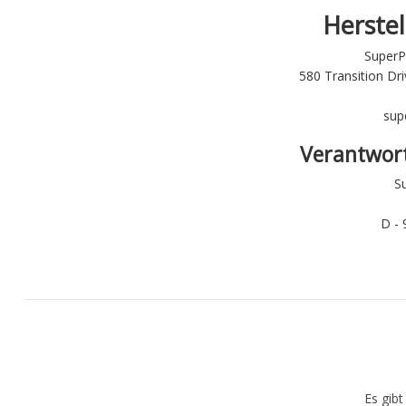
Herstel
SuperP
580 Transition Dri
sup
Verantwort
S
D -
Es gib