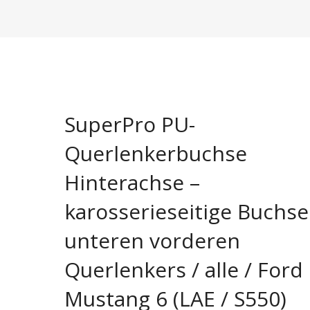
Domstreben
Bremsenkits | Scheiben & Beläge
Aerodynamik
Karosseri
Fahrwerke
Bremsscheiben
Karosserie
Ansaugung
Motor + Ge
Gewindefahrwerke
Ersatzteile
Getriebe
Wartungssets
Pflege
Koppelstangen
Motor
Zündkerzen
Spezialteil
SuperPro PU-
Querlenker
Zündkerzen
US Lifestyl
Querlenkerbuchse
Stabilisatoren
Hinterachse –
Stoßdämpfer
karosserieseitige Buchse
unteren vorderen
Querlenkers / alle / Ford
Mustang 6 (LAE / S550)