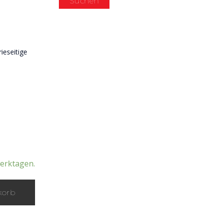
Suchen
ieseitige
Werktagen.
korb